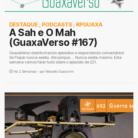
DESTAQUE
,
PODCASTS
,
RPGUAXA
A Sah e O Mah
(GuaxaVerso #167)
GuaxaVerso destrinchando episódios e respondendo comentários!
Se Flopar nunca existiu. Até porque…. Nunca existiu mesmo. Esta
semana vamos falar tudo sobre o episódio de 221.
Há 2 Semanas - por
Marcelo Guaxinim