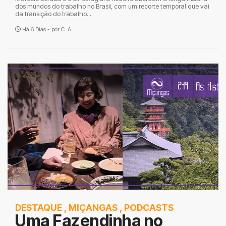
dos mundos do trabalho no Brasil, com um recorte temporal que vai
da transição do trabalho...
Há 6 Dias - por
C. A.
DESTAQUE
,
MIÇANGAS
,
PODCASTS
Uma Fazendinha no