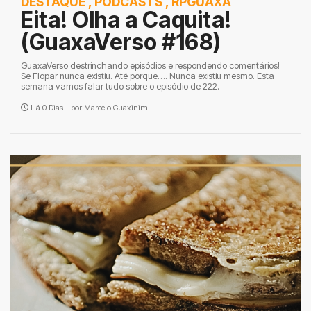
DESTAQUE
,
PODCASTS
,
RPGUAXA
Eita! Olha a Caquita!
(GuaxaVerso #168)
GuaxaVerso destrinchando episódios e respondendo comentários!
Se Flopar nunca existiu. Até porque…. Nunca existiu mesmo. Esta
semana vamos falar tudo sobre o episódio de 222.
Há 0 Dias - por
Marcelo Guaxinim