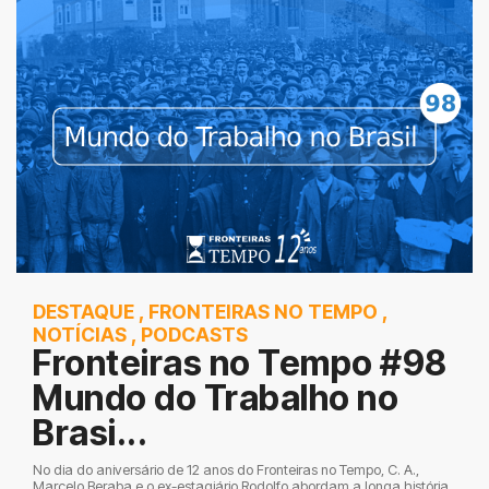
DESTAQUE
,
FRONTEIRAS NO TEMPO
,
NOTÍCIAS
,
PODCASTS
Fronteiras no Tempo #98
Mundo do Trabalho no
Brasi...
No dia do aniversário de 12 anos do Fronteiras no Tempo, C. A.,
Marcelo Beraba e o ex-estagiário Rodolfo abordam a longa história