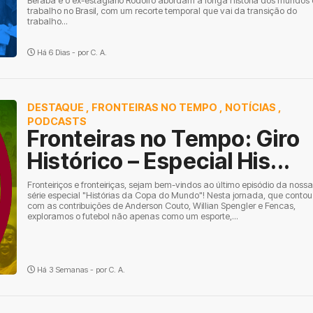
Beraba e o ex-estagiário Rodolfo abordam a longa história dos mundos
trabalho no Brasil, com um recorte temporal que vai da transição do
trabalho...
Há 6 Dias - por
C. A.
DESTAQUE
,
FRONTEIRAS NO TEMPO
,
NOTÍCIAS
,
PODCASTS
Fronteiras no Tempo: Giro
Histórico – Especial His...
Fronteiriços e fronteiriças, sejam bem-vindos ao último episódio da nossa
série especial "Histórias da Copa do Mundo"! Nesta jornada, que contou
com as contribuições de Anderson Couto, Willian Spengler e Fencas,
exploramos o futebol não apenas como um esporte,...
Há 3 Semanas - por
C. A.