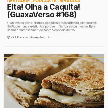
DESTAQUE
,
PODCASTS
,
RPGUAXA
Eita! Olha a Caquita!
(GuaxaVerso #168)
GuaxaVerso destrinchando episódios e respondendo comentários!
Se Flopar nunca existiu. Até porque…. Nunca existiu mesmo. Esta
semana vamos falar tudo sobre o episódio de 222.
Há 2 Dias - por
Marcelo Guaxinim