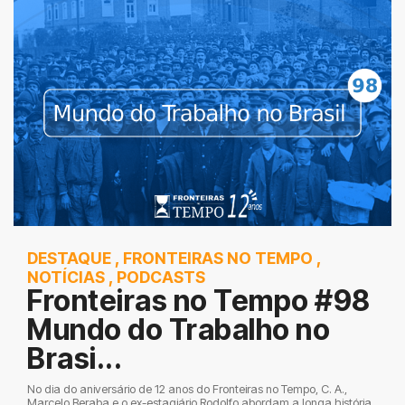
DESTAQUE
,
FRONTEIRAS NO TEMPO
,
NOTÍCIAS
,
PODCASTS
Fronteiras no Tempo #98
Mundo do Trabalho no
Brasi...
No dia do aniversário de 12 anos do Fronteiras no Tempo, C. A.,
Marcelo Beraba e o ex-estagiário Rodolfo abordam a longa história