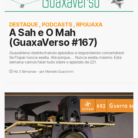
DESTAQUE
,
PODCASTS
,
RPGUAXA
A Sah e O Mah
(GuaxaVerso #167)
GuaxaVerso destrinchando episódios e respondendo comentários!
Se Flopar nunca existiu. Até porque…. Nunca existiu mesmo. Esta
semana vamos falar tudo sobre o episódio de 221.
Há 3 Semanas - por
Marcelo Guaxinim