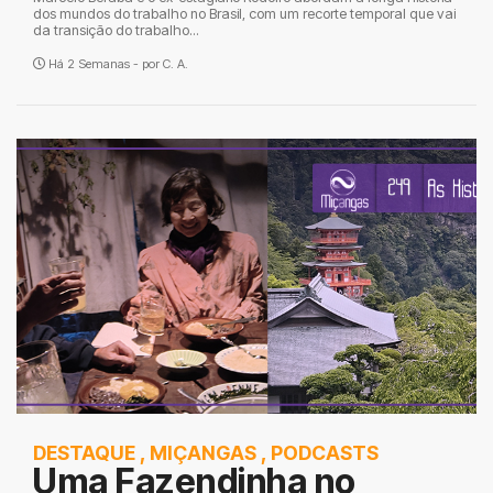
dos mundos do trabalho no Brasil, com um recorte temporal que vai
da transição do trabalho...
Há 2 Semanas - por
C. A.
DESTAQUE
,
MIÇANGAS
,
PODCASTS
Uma Fazendinha no