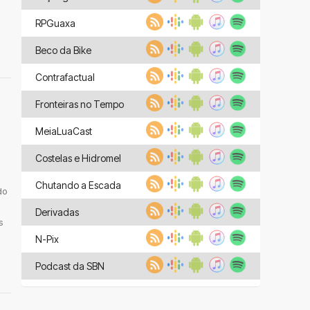
RPGuaxa
Beco da Bike
Contrafactual
Fronteiras no Tempo
MeiaLuaCast
Costelas e Hidromel
Chutando a Escada
do
Derivadas
s
N-Pix
Podcast da SBN