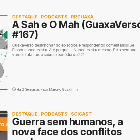
DESTAQUE
,
PODCASTS
,
RPGUAXA
A Sah e O Mah (GuaxaVers
#167)
GuaxaVerso destrinchando episódios e respondendo comentários! Se
Flopar nunca existiu. Até porque…. Nunca existiu mesmo. Esta semana
vamos falar tudo sobre o episódio de 221.
Há 2 Semanas - por
Marcelo Guaxinim
DESTAQUE
,
PODCASTS
,
SCICAST
Guerra sem humanos, a
nova face dos conflitos