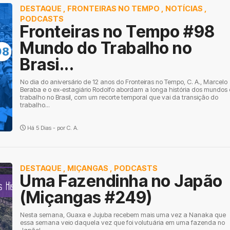
DESTAQUE
,
FRONTEIRAS NO TEMPO
,
NOTÍCIAS
,
PODCASTS
Fronteiras no Tempo #98
Mundo do Trabalho no
Brasi...
No dia do aniversário de 12 anos do Fronteiras no Tempo, C. A., Marcelo
Beraba e o ex-estagiário Rodolfo abordam a longa história dos mundos
trabalho no Brasil, com um recorte temporal que vai da transição do
trabalho...
Há 5 Dias - por
C. A.
DESTAQUE
,
MIÇANGAS
,
PODCASTS
Uma Fazendinha no Japão
(Miçangas #249)
Nesta semana, Guaxa e Jujuba recebem mais uma vez a Nanaka que
essa semana veio daquela vez que foi volutuária em uma fazenda no