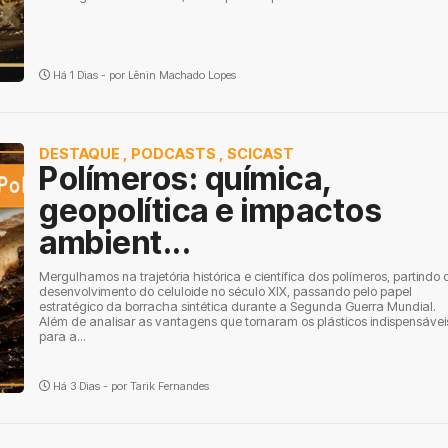
Há 1 Dias - por
Lênin Machado Lopes
DESTAQUE
,
PODCASTS
,
SCICAST
Polímeros: química,
geopolítica e impactos
ambient...
Mergulhamos na trajetória histórica e científica dos polímeros, partindo 
desenvolvimento do celuloide no século XIX, passando pelo papel
estratégico da borracha sintética durante a Segunda Guerra Mundial.
Além de analisar as vantagens que tornaram os plásticos indispensávei
para a...
Há 3 Dias - por
Tarik Fernandes