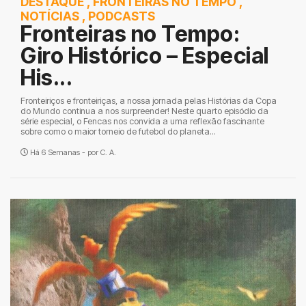
DESTAQUE
,
FRONTEIRAS NO TEMPO
,
NOTÍCIAS
,
PODCASTS
Fronteiras no Tempo:
Giro Histórico – Especial
His...
Fronteiriços e fronteiriças, a nossa jornada pelas Histórias da Copa
do Mundo continua a nos surpreender! Neste quarto episódio da
série especial, o Fencas nos convida a uma reflexão fascinante
sobre como o maior torneio de futebol do planeta...
Há 6 Semanas - por
C. A.