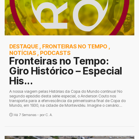
DESTAQUE
,
FRONTEIRAS NO TEMPO
,
NOTÍCIAS
,
PODCASTS
Fronteiras no Tempo:
Giro Histórico – Especial
His...
A nossa viagem pelas Histórias da Copa do Mundo continua! No
segundo episódio desta série especial, o Anderson Couto nos
transporta para a efervescência da primeiríssima final de Copa do
Mundo, em 1930, na cidade de Montevidéu. Imagine o cenário:...
Há 7 Semanas - por
C. A.