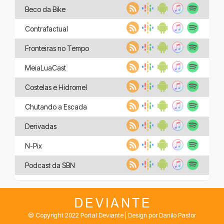
Beco da Bike
Contrafactual
Fronteiras no Tempo
MeiaLuaCast
Costelas e Hidromel
Chutando a Escada
Derivadas
N-Pix
Podcast da SBN
© Copyright 2022 Portal Deviante | Design por Danilo Pastor