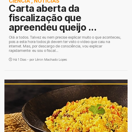
CIÊNCIA
,
NOTÍCIAS
Carta aberta da
fiscalização que
apreendeu queijo ...
Olá a todos. Talvez eu nem precise explicar muito o que aconteceu,
pois a esta hora todos já devem ter visto o vídeo que caiu na
internet. Mas, por descargo de consciência, vou explicar
rapidamente: eu sou o fiscal...
Há 1 Dias - por
Lênin Machado Lopes