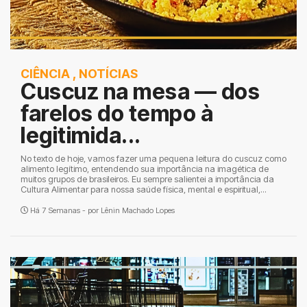
CIÊNCIA
,
NOTÍCIAS
Cuscuz na mesa — dos
farelos do tempo à
legitimida...
No texto de hoje, vamos fazer uma pequena leitura do cuscuz como
alimento legítimo, entendendo sua importância na imagética de
muitos grupos de brasileiros. Eu sempre salientei a importância da
Cultura Alimentar para nossa saúde física, mental e espiritual,...
Há 7 Semanas - por
Lênin Machado Lopes