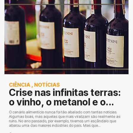
CIÊNCIA
,
NOTÍCIAS
Crise nas infinitas terras:
o vinho, o metanol e o...
O cenário alimentício nunca foi tão abalado com tantas notícias.
Algumas boas, mas aquelas que mais viralizam são realmente as
ruins. No ano passado, por exemplo, tivemos um escândalo que
abalou uma das maiores indústrias do país. Mas que...