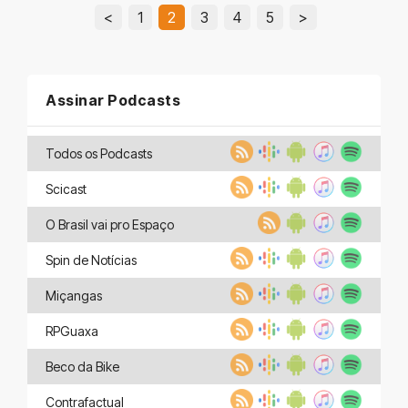
<
1
2
3
4
5
>
Assinar Podcasts
Todos os Podcasts
Scicast
O Brasil vai pro Espaço
Spin de Notícias
Miçangas
RPGuaxa
Beco da Bike
Contrafactual