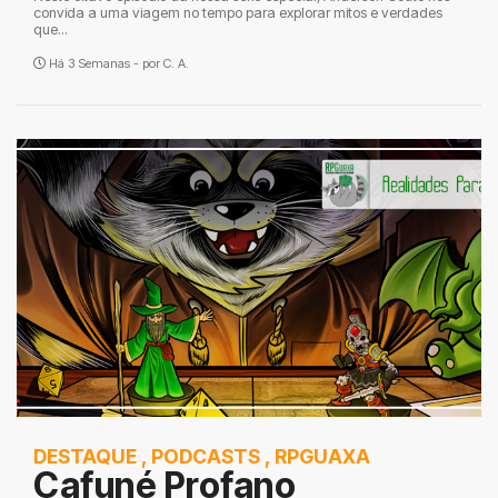
convida a uma viagem no tempo para explorar mitos e verdades
que...
Há 3 Semanas - por
C. A.
DESTAQUE
,
PODCASTS
,
RPGUAXA
Cafuné Profano