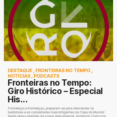
DESTAQUE
,
FRONTEIRAS NO TEMPO
,
NOTÍCIAS
,
PODCASTS
Fronteiras no Tempo:
Giro Histórico – Especial
His...
Fronteiriços e fronteiriças, preparem-se para desvendar os
bastidores e as curiosidades mais intrigantes da Copa do Mundo!
Neste oitavo episódio da nossa série especial, Anderson Couto nos