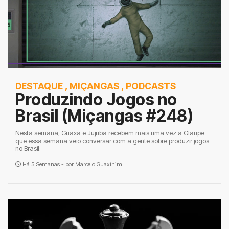
DESTAQUE
,
MIÇANGAS
,
PODCASTS
Produzindo Jogos no
Brasil (Miçangas #248)
Nesta semana, Guaxa e Jujuba recebem mais uma vez a Glaupe
que essa semana veio conversar com a gente sobre produzir jogos
no Brasil.
Há 5 Semanas - por
Marcelo Guaxinim