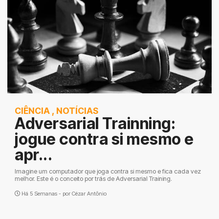
CIÊNCIA
,
NOTÍCIAS
Adversarial Trainning:
jogue contra si mesmo e
apr...
Imagine um computador que joga contra si mesmo e fica cada vez
melhor. Este é o conceito por trás de Adversarial Training.
Há 5 Semanas - por
Cézar Antônio