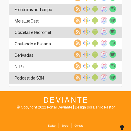
Fronteiras no Tempo
MeiaLuaCast
Costelas e Hidromel
Chutando a Escada
Derivadas
N-Pix
Podcast da SBN
© Copyright 2022 Portal Deviante | Design por Danilo Pastor
Equipe
Sobre
Contato