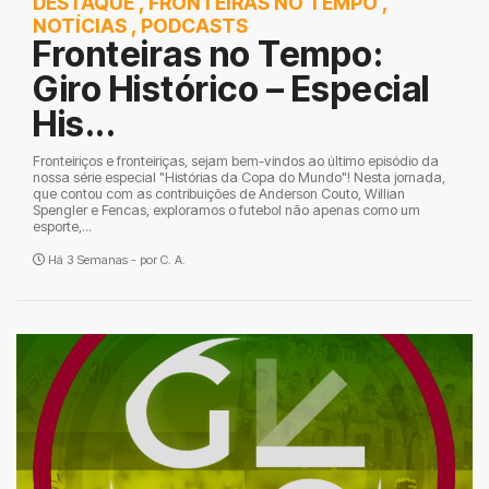
DESTAQUE
,
FRONTEIRAS NO TEMPO
,
NOTÍCIAS
,
PODCASTS
Fronteiras no Tempo:
Giro Histórico – Especial
His...
Fronteiriços e fronteiriças, sejam bem-vindos ao último episódio da
nossa série especial "Histórias da Copa do Mundo"! Nesta jornada,
que contou com as contribuições de Anderson Couto, Willian
Spengler e Fencas, exploramos o futebol não apenas como um
esporte,...
Há 3 Semanas - por
C. A.