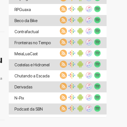
RPGuaxa
Beco da Bike
Contrafactual
Fronteiras no Tempo
MeiaLuaCast
u
Costelas e Hidromel
Chutando a Escada
 a
Derivadas
N-Pix
Podcast da SBN