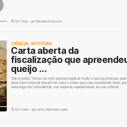
Há 1 Dias - por
Marcelo Guaxinim
CIÊNCIA
,
NOTÍCIAS
Carta aberta da
fiscalização que apreende
queijo ...
Olá a todos. Talvez eu nem precise explicar muito o que aconteceu, pois
esta hora todos já devem ter visto o vídeo que caiu na internet. Mas, por
descargo de consciência, vou explicar rapidamente: eu sou o fiscal...
Há 2 Dias - por
Lênin Machado Lopes