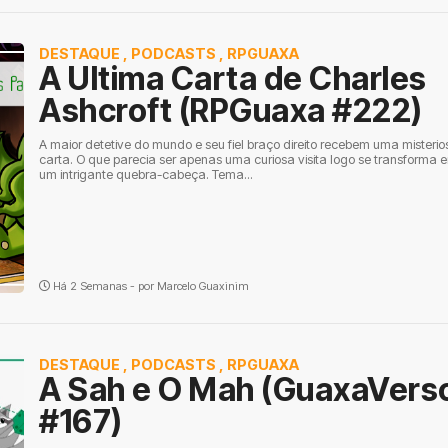
DESTAQUE
,
PODCASTS
,
RPGUAXA
A Ultima Carta de Charles
Ashcroft (RPGuaxa #222)
A maior detetive do mundo e seu fiel braço direito recebem uma misterio
carta. O que parecia ser apenas uma curiosa visita logo se transforma 
um intrigante quebra-cabeça. Tema...
Há 2 Semanas - por
Marcelo Guaxinim
DESTAQUE
,
PODCASTS
,
RPGUAXA
A Sah e O Mah (GuaxaVers
#167)