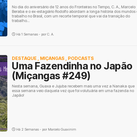
No dia do aniversário de 12 anos do Fronteiras no Tempo, C. A., Marcelo
Beraba e o ex-estagiário Rodolfo abordam a longa história dos mundos
trabalho no Brasil, com um recorte temporal que vai da transição do
trabalho...
Há 1 Semanas - por
C. A.
DESTAQUE
,
MIÇANGAS
,
PODCASTS
Uma Fazendinha no Japão
(Miçangas #249)
Nesta semana, Guaxa e Jujuba recebem mais uma vez a Nanaka que
essa semana veio daquela vez que foi volutuária em uma fazenda no
Japão!
Há 2 Semanas - por
Marcelo Guaxinim