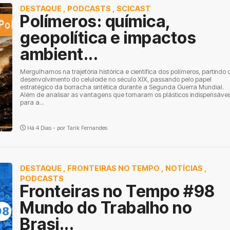
DESTAQUE
,
PODCASTS
,
SCICAST
Polímeros: química,
geopolítica e impactos
ambient...
Mergulhamos na trajetória histórica e científica dos polímeros, partindo 
desenvolvimento do celuloide no século XIX, passando pelo papel
estratégico da borracha sintética durante a Segunda Guerra Mundial.
Além de analisar as vantagens que tornaram os plásticos indispensávei
para a...
Há 4 Dias - por
Tarik Fernandes
DESTAQUE
,
FRONTEIRAS NO TEMPO
,
NOTÍCIAS
,
PODCASTS
Fronteiras no Tempo #98
Mundo do Trabalho no
Brasi...