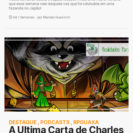
que essa semana veio daquela vez que foi volutuária em uma
fazenda no Japão!
Há 1 Semanas - por
Marcelo Guaxinim
DESTAQUE
,
PODCASTS
,
RPGUAXA
A Ultima Carta de Charles