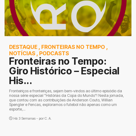
DESTAQUE
,
FRONTEIRAS NO TEMPO
,
NOTÍCIAS
,
PODCASTS
Fronteiras no Tempo:
Giro Histórico – Especial
His...
Fronteiriços e fronteiriças, sejam bem-vindos ao último episódio da
nossa série especial "Histórias da Copa do Mundo"! Nesta jornada,
que contou com as contribuições de Anderson Couto, Willian
Spengler e Fencas, exploramos o futebol não apenas como um
esporte,...
Há 3 Semanas - por
C. A.