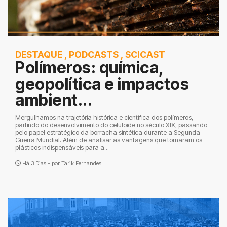
DESTAQUE
,
PODCASTS
,
SCICAST
Polímeros: química,
geopolítica e impactos
ambient...
Mergulhamos na trajetória histórica e científica dos polímeros,
partindo do desenvolvimento do celuloide no século XIX, passando
pelo papel estratégico da borracha sintética durante a Segunda
Guerra Mundial. Além de analisar as vantagens que tornaram os
plásticos indispensáveis para a...
Há 3 Dias - por
Tarik Fernandes