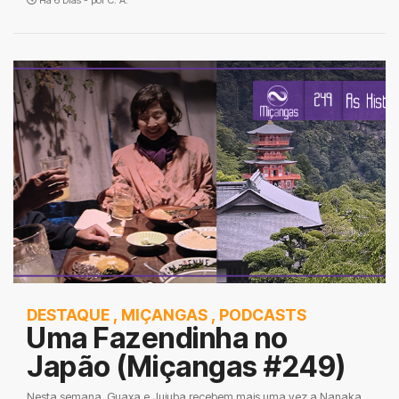
Há 6 Dias - por
C. A.
DESTAQUE
,
MIÇANGAS
,
PODCASTS
Uma Fazendinha no
Japão (Miçangas #249)
Nesta semana, Guaxa e Jujuba recebem mais uma vez a Nanaka