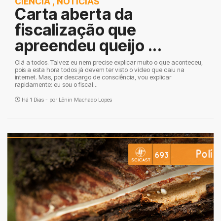
CIÊNCIA
,
NOTÍCIAS
Carta aberta da
fiscalização que
apreendeu queijo ...
Olá a todos. Talvez eu nem precise explicar muito o que aconteceu,
pois a esta hora todos já devem ter visto o vídeo que caiu na
internet. Mas, por descargo de consciência, vou explicar
rapidamente: eu sou o fiscal...
Há 1 Dias - por
Lênin Machado Lopes