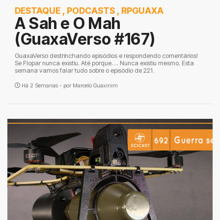
DESTAQUE
,
PODCASTS
,
RPGUAXA
A Sah e O Mah
(GuaxaVerso #167)
GuaxaVerso destrinchando episódios e respondendo comentários!
Se Flopar nunca existiu. Até porque…. Nunca existiu mesmo. Esta
semana vamos falar tudo sobre o episódio de 221.
Há 2 Semanas - por
Marcelo Guaxinim