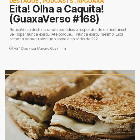
DESTAQUE
,
PODCASTS
,
RPGUAXA
Eita! Olha a Caquita!
(GuaxaVerso #168)
GuaxaVerso destrinchando episódios e respondendo comentários!
Se Flopar nunca existiu. Até porque…. Nunca existiu mesmo. Esta
semana vamos falar tudo sobre o episódio de 222.
Há 1 Dias - por
Marcelo Guaxinim