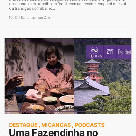
dos mundos do trabalho no Brasil, com um recorte temporal que vai
da transição do trabalho...
Há 1 Semanas - por
C. A.
DESTAQUE
,
MIÇANGAS
,
PODCASTS
Uma Fazendinha no