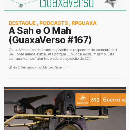
DESTAQUE
,
PODCASTS
,
RPGUAXA
A Sah e O Mah
(GuaxaVerso #167)
GuaxaVerso destrinchando episódios e respondendo comentários!
Se Flopar nunca existiu. Até porque…. Nunca existiu mesmo. Esta
semana vamos falar tudo sobre o episódio de 221.
Há 2 Semanas - por
Marcelo Guaxinim