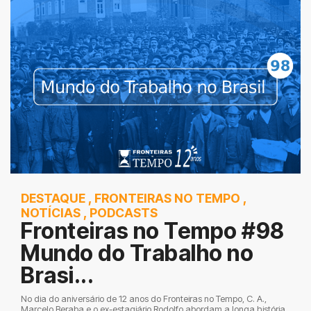
DESTAQUE
,
FRONTEIRAS NO TEMPO
,
NOTÍCIAS
,
PODCASTS
Fronteiras no Tempo #98
Mundo do Trabalho no
Brasi...
No dia do aniversário de 12 anos do Fronteiras no Tempo, C. A.,
Marcelo Beraba e o ex-estagiário Rodolfo abordam a longa história