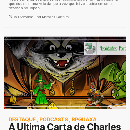
que essa semana veio daquela vez que foi volutuária em uma
fazenda no Japão!
Há 1 Semanas - por
Marcelo Guaxinim
DESTAQUE
,
PODCASTS
,
RPGUAXA
A Ultima Carta de Charles