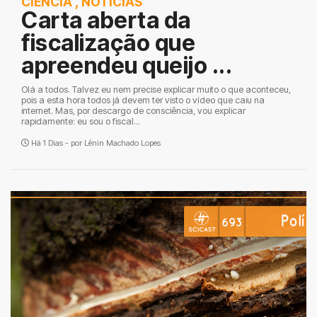
CIÊNCIA
,
NOTÍCIAS
Carta aberta da
fiscalização que
apreendeu queijo ...
Olá a todos. Talvez eu nem precise explicar muito o que aconteceu,
pois a esta hora todos já devem ter visto o vídeo que caiu na
internet. Mas, por descargo de consciência, vou explicar
rapidamente: eu sou o fiscal...
Há 1 Dias - por
Lênin Machado Lopes