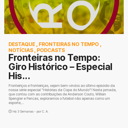
DESTAQUE
,
FRONTEIRAS NO TEMPO
,
NOTÍCIAS
,
PODCASTS
Fronteiras no Tempo:
Giro Histórico – Especial
His...
Fronteiriços e fronteiriças, sejam bem-vindos ao último episódio da
nossa série especial "Histórias da Copa do Mundo"! Nesta jornada,
que contou com as contribuições de Anderson Couto, Willian
Spengler e Fencas, exploramos o futebol não apenas como um
esporte,...
Há 3 Semanas - por
C. A.