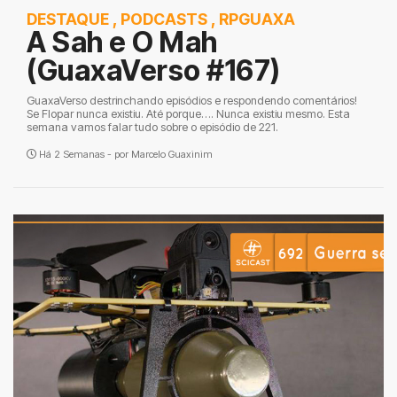
DESTAQUE
,
PODCASTS
,
RPGUAXA
A Sah e O Mah
(GuaxaVerso #167)
GuaxaVerso destrinchando episódios e respondendo comentários!
Se Flopar nunca existiu. Até porque…. Nunca existiu mesmo. Esta
semana vamos falar tudo sobre o episódio de 221.
Há 2 Semanas - por
Marcelo Guaxinim