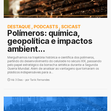
DESTAQUE
,
PODCASTS
,
SCICAST
Polímeros: química,
geopolítica e impactos
ambient...
Mergulhamos na trajetória histórica e científica dos polímeros,
partindo do desenvolvimento do celuloide no século XIX, passando
pelo papel estratégico da borracha sintética durante a Segunda
Guerra Mundial. Além de analisar as vantagens que tornaram os
plásticos indispensáveis para a...
Há 3 Dias - por
Tarik Fernandes