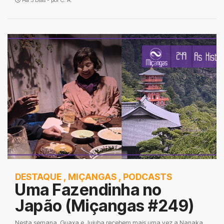
Há 5 Dias - por
C. A.
DESTAQUE
,
MIÇANGAS
,
PODCASTS
Uma Fazendinha no
Japão (Miçangas #249)
Nesta semana, Guaxa e Jujuba recebem mais uma vez a Nanaka