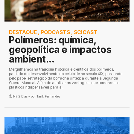
DESTAQUE
,
PODCASTS
,
SCICAST
Polímeros: química,
geopolítica e impactos
ambient...
Mergulhamos na trajetória histórica e científica dos polímeros,
partindo do desenvolvimento do celuloide no século XIX, passando
pelo papel estratégico da borracha sintética durante a Segunda
Guerra Mundial. Além de analisar as vantagens que tornaram os
plásticos indispensáveis para a...
Há 2 Dias - por
Tarik Fernandes