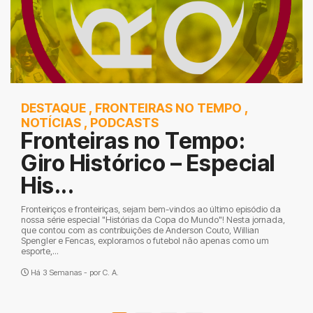
DESTAQUE
,
FRONTEIRAS NO TEMPO
,
NOTÍCIAS
,
PODCASTS
Fronteiras no Tempo:
Giro Histórico – Especial
His...
Fronteiriços e fronteiriças, sejam bem-vindos ao último episódio da
nossa série especial "Histórias da Copa do Mundo"! Nesta jornada,
que contou com as contribuições de Anderson Couto, Willian
Spengler e Fencas, exploramos o futebol não apenas como um
esporte,...
Há 3 Semanas - por
C. A.