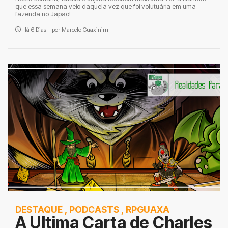
que essa semana veio daquela vez que foi volutuária em uma
fazenda no Japão!
Há 6 Dias - por
Marcelo Guaxinim
DESTAQUE
,
PODCASTS
,
RPGUAXA
A Ultima Carta de Charles