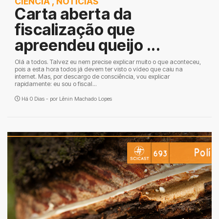
CIÊNCIA
,
NOTÍCIAS
Carta aberta da
fiscalização que
apreendeu queijo ...
Olá a todos. Talvez eu nem precise explicar muito o que aconteceu,
pois a esta hora todos já devem ter visto o vídeo que caiu na
internet. Mas, por descargo de consciência, vou explicar
rapidamente: eu sou o fiscal...
Há 0 Dias - por
Lênin Machado Lopes