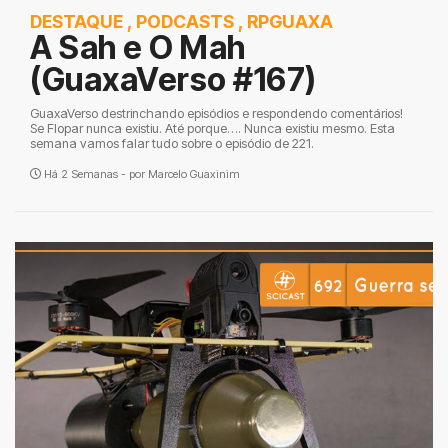
DESTAQUE
,
PODCASTS
,
RPGUAXA
A Sah e O Mah
(GuaxaVerso #167)
GuaxaVerso destrinchando episódios e respondendo comentários!
Se Flopar nunca existiu. Até porque…. Nunca existiu mesmo. Esta
semana vamos falar tudo sobre o episódio de 221.
Há 2 Semanas - por
Marcelo Guaxinim