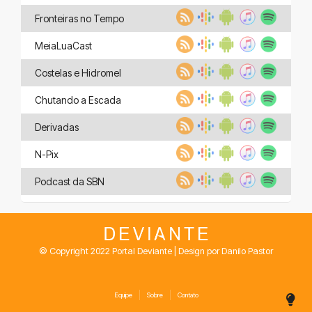
Fronteiras no Tempo
MeiaLuaCast
Costelas e Hidromel
Chutando a Escada
Derivadas
N-Pix
Podcast da SBN
© Copyright 2022 Portal Deviante | Design por Danilo Pastor
Equipe
Sobre
Contato