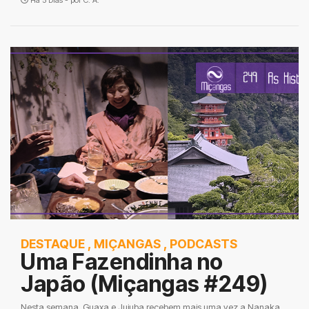
Há 5 Dias - por
C. A.
DESTAQUE
,
MIÇANGAS
,
PODCASTS
Uma Fazendinha no
Japão (Miçangas #249)
Nesta semana, Guaxa e Jujuba recebem mais uma vez a Nanaka