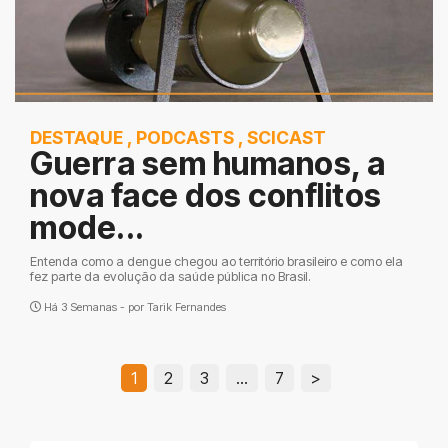
DESTAQUE
,
PODCASTS
,
SCICAST
Guerra sem humanos, a
nova face dos conflitos
mode...
Entenda como a dengue chegou ao território brasileiro e como ela
fez parte da evolução da saúde pública no Brasil.
Há 3 Semanas - por
Tarik Fernandes
1
2
3
…
7
>