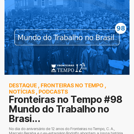
DESTAQUE
,
FRONTEIRAS NO TEMPO
,
NOTÍCIAS
,
PODCASTS
Fronteiras no Tempo #98
Mundo do Trabalho no
Brasi...
No dia do aniversário de 12 anos do Fronteiras no Tempo, C. A.,
Marcelo Beraba e o ex-estagiário Rodolfo abordam a longa história