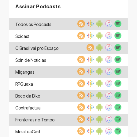
Assinar Podcasts
Todos os Podcasts
Scicast
O Brasil vai pro Espaço
Spin de Notícias
Miçangas
RPGuaxa
Beco da Bike
Contrafactual
Fronteiras no Tempo
MeiaLuaCast