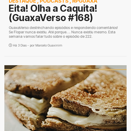
DESTAQUE
,
PODCASTS
,
RPGUAXA
Eita! Olha a Caquita!
(GuaxaVerso #168)
GuaxaVerso destrinchando episódios e respondendo comentários!
Se Flopar nunca existiu. Até porque…. Nunca existiu mesmo. Esta
semana vamos falar tudo sobre o episódio de 222.
Há 3 Dias - por
Marcelo Guaxinim