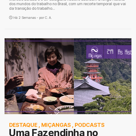
dos mundos do trabalho no Brasil, com um recorte temporal que vai
da transição do trabalho...
Há 2 Semanas - por
C. A.
DESTAQUE
,
MIÇANGAS
,
PODCASTS
Uma Fazendinha no