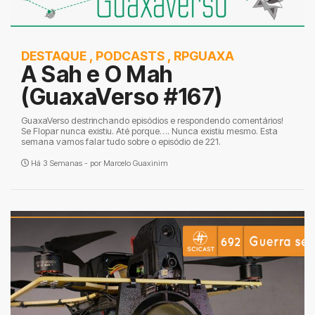
DESTAQUE
,
PODCASTS
,
RPGUAXA
A Sah e O Mah
(GuaxaVerso #167)
GuaxaVerso destrinchando episódios e respondendo comentários!
Se Flopar nunca existiu. Até porque…. Nunca existiu mesmo. Esta
semana vamos falar tudo sobre o episódio de 221.
Há 3 Semanas - por
Marcelo Guaxinim