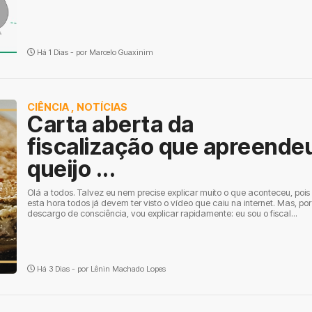
Há 1 Dias - por
Marcelo Guaxinim
CIÊNCIA
,
NOTÍCIAS
Carta aberta da
fiscalização que apreende
queijo ...
Olá a todos. Talvez eu nem precise explicar muito o que aconteceu, pois
esta hora todos já devem ter visto o vídeo que caiu na internet. Mas, por
descargo de consciência, vou explicar rapidamente: eu sou o fiscal...
Há 3 Dias - por
Lênin Machado Lopes