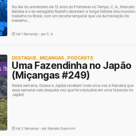
No dia do aniversário de 12 anos do Fronteiras no Tempo, C. A., Marcelo
Beraba e o ex-estagiário Rodolfo abordam a longa história dos mundos
trabalho no Brasil, com um recorte temporal que vai da transição do
trabalho...
Há 1 Semanas - por
C. A.
DESTAQUE
,
MIÇANGAS
,
PODCASTS
Uma Fazendinha no Japão
(Miçangas #249)
Nesta semana, Guaxa e Jujuba recebem mais uma vez a Nanaka que
essa semana veio daquela vez que foi volutuária em uma fazenda no
Japão!
Há 2 Semanas - por
Marcelo Guaxinim