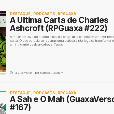
DESTAQUE
,
PODCASTS
,
RPGUAXA
A Ultima Carta de Charles
Ashcroft (RPGuaxa #222)
A maior detetive do mundo e seu fiel braço direito recebem uma misterio
carta. O que parecia ser apenas uma curiosa visita logo se transforma 
um intrigante quebra-cabeça. Tema...
Há 2 Semanas - por
Marcelo Guaxinim
DESTAQUE
,
PODCASTS
,
RPGUAXA
A Sah e O Mah (GuaxaVers
#167)