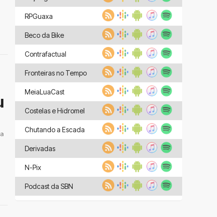
RPGuaxa
Beco da Bike
Contrafactual
Fronteiras no Tempo
MeiaLuaCast
u
Costelas e Hidromel
Chutando a Escada
 a
Derivadas
N-Pix
Podcast da SBN