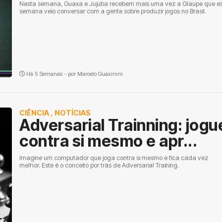
Nesta semana, Guaxa e Jujuba recebem mais uma vez a Glaupe que e
semana veio conversar com a gente sobre produzir jogos no Brasil.
Há 5 Semanas - por
Marcelo Guaxinim
CIÊNCIA
,
NOTÍCIAS
Adversarial Trainning: jogu
contra si mesmo e apr...
Imagine um computador que joga contra si mesmo e fica cada vez
melhor. Este é o conceito por trás de Adversarial Training.