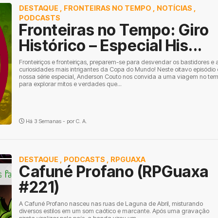
DESTAQUE
,
FRONTEIRAS NO TEMPO
,
NOTÍCIAS
,
PODCASTS
Fronteiras no Tempo: Giro
Histórico – Especial His...
Fronteiriços e fronteiriças, preparem-se para desvendar os bastidores e 
curiosidades mais intrigantes da Copa do Mundo! Neste oitavo episódio
nossa série especial, Anderson Couto nos convida a uma viagem no te
para explorar mitos e verdades que...
Há 3 Semanas - por
C. A.
DESTAQUE
,
PODCASTS
,
RPGUAXA
Cafuné Profano (RPGuaxa
#221)
A Cafuné Profano nasceu nas ruas de Laguna de Abril, misturando
diversos estilos em um som caótico e marcante. Após uma gravação