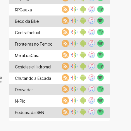
RPGuaxa
Beco da Bike
Contrafactual
Fronteiras no Tempo
MeiaLuaCast
Costelas e Hidromel
sa
Chutando a Escada
am
Derivadas
N-Pix
Podcast da SBN