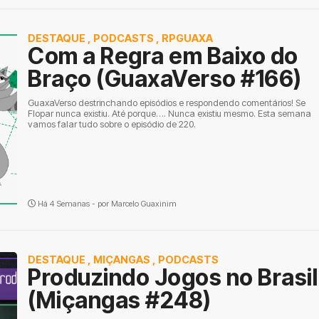
DESTAQUE
,
PODCASTS
,
RPGUAXA
Com a Regra em Baixo do
Braço (GuaxaVerso #166)
GuaxaVerso destrinchando episódios e respondendo comentários! Se
Flopar nunca existiu. Até porque…. Nunca existiu mesmo. Esta semana
vamos falar tudo sobre o episódio de 220.
Há 4 Semanas - por
Marcelo Guaxinim
DESTAQUE
,
MIÇANGAS
,
PODCASTS
Produzindo Jogos no Brasil
(Miçangas #248)