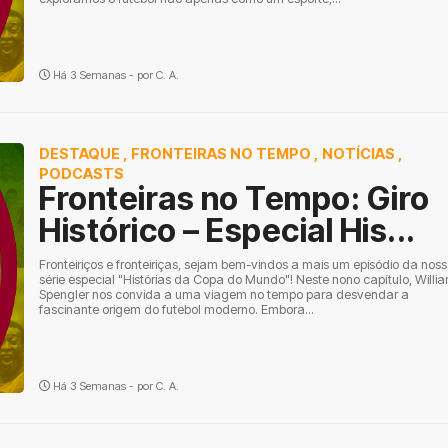
Há 3 Semanas - por
C. A.
DESTAQUE
,
FRONTEIRAS NO TEMPO
,
NOTÍCIAS
,
PODCASTS
Fronteiras no Tempo: Giro
Histórico – Especial His...
Fronteiriços e fronteiriças, sejam bem-vindos a mais um episódio da nos
série especial "Histórias da Copa do Mundo"! Neste nono capítulo, Willi
Spengler nos convida a uma viagem no tempo para desvendar a
fascinante origem do futebol moderno. Embora...
Há 3 Semanas - por
C. A.