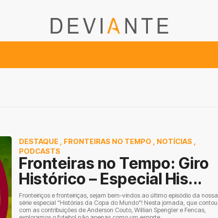
DESTAQUE
,
FRONTEIRAS NO TEMPO
,
NOTÍCIAS
,
PODCASTS
Fronteiras no Tempo: Giro
Histórico – Especial His...
Fronteiriços e fronteiriças, sejam bem-vindos ao último episódio da nossa
série especial "Histórias da Copa do Mundo"! Nesta jornada, que contou
com as contribuições de Anderson Couto, Willian Spengler e Fencas,
exploramos o futebol não apenas como um esporte,...