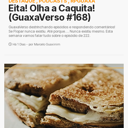
DESTAQUE
,
PODCASTS
,
RPGUAXA
Eita! Olha a Caquita!
(GuaxaVerso #168)
GuaxaVerso destrinchando episódios e respondendo comentários!
Se Flopar nunca existiu. Até porque…. Nunca existiu mesmo. Esta
semana vamos falar tudo sobre o episódio de 222.
Há 1 Dias - por
Marcelo Guaxinim