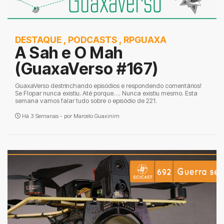
DESTAQUE
,
PODCASTS
,
RPGUAXA
A Sah e O Mah
(GuaxaVerso #167)
GuaxaVerso destrinchando episódios e respondendo comentários!
Se Flopar nunca existiu. Até porque…. Nunca existiu mesmo. Esta
semana vamos falar tudo sobre o episódio de 221.
Há 3 Semanas - por
Marcelo Guaxinim