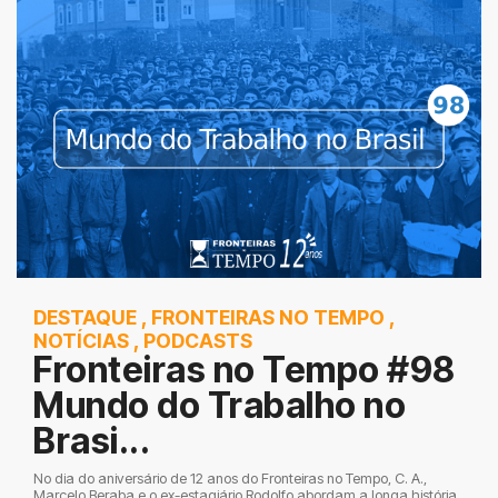
DESTAQUE
,
FRONTEIRAS NO TEMPO
,
NOTÍCIAS
,
PODCASTS
Fronteiras no Tempo #98
Mundo do Trabalho no
Brasi...
No dia do aniversário de 12 anos do Fronteiras no Tempo, C. A.,
Marcelo Beraba e o ex-estagiário Rodolfo abordam a longa história