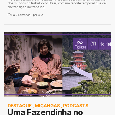
dos mundos do trabalho no Brasil, com um recorte temporal que vai
da transição do trabalho...
Há 2 Semanas - por
C. A.
DESTAQUE
,
MIÇANGAS
,
PODCASTS
Uma Fazendinha no