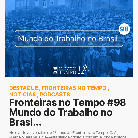
DESTAQUE
,
FRONTEIRAS NO TEMPO
,
NOTÍCIAS
,
PODCASTS
Fronteiras no Tempo #98
Mundo do Trabalho no
Brasi...
No dia do aniversário de 12 anos do Fronteiras no Tempo, C. A.,
Marcelo Beraba e o ex-estagiário Rodolfo abordam a longa história