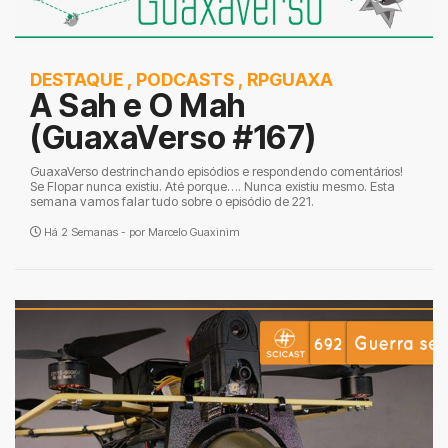
DESTAQUE
,
PODCASTS
,
RPGUAXA
A Sah e O Mah
(GuaxaVerso #167)
GuaxaVerso destrinchando episódios e respondendo comentários!
Se Flopar nunca existiu. Até porque…. Nunca existiu mesmo. Esta
semana vamos falar tudo sobre o episódio de 221.
Há 2 Semanas - por
Marcelo Guaxinim