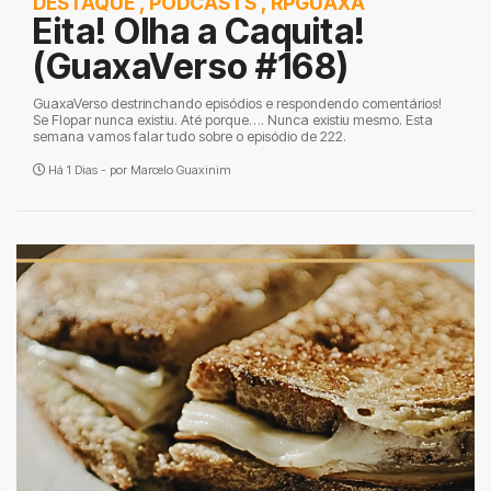
DESTAQUE
,
PODCASTS
,
RPGUAXA
Eita! Olha a Caquita!
(GuaxaVerso #168)
GuaxaVerso destrinchando episódios e respondendo comentários!
Se Flopar nunca existiu. Até porque…. Nunca existiu mesmo. Esta
semana vamos falar tudo sobre o episódio de 222.
Há 1 Dias - por
Marcelo Guaxinim