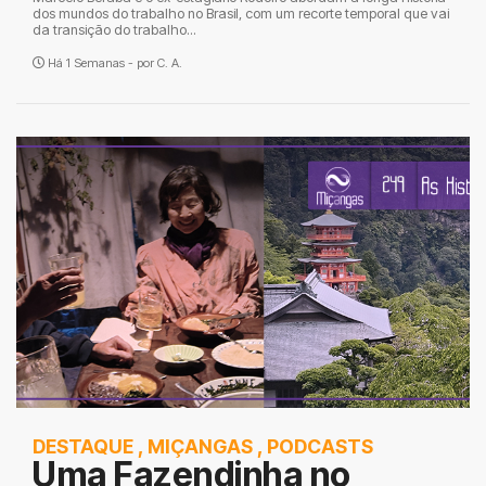
dos mundos do trabalho no Brasil, com um recorte temporal que vai
da transição do trabalho...
Há 1 Semanas - por
C. A.
DESTAQUE
,
MIÇANGAS
,
PODCASTS
Uma Fazendinha no