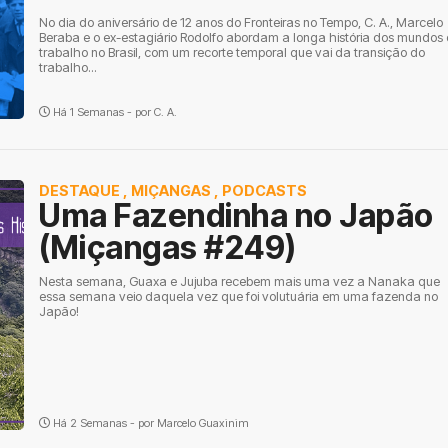
No dia do aniversário de 12 anos do Fronteiras no Tempo, C. A., Marcelo
Beraba e o ex-estagiário Rodolfo abordam a longa história dos mundos
trabalho no Brasil, com um recorte temporal que vai da transição do
trabalho...
Há 1 Semanas - por
C. A.
DESTAQUE
,
MIÇANGAS
,
PODCASTS
Uma Fazendinha no Japão
(Miçangas #249)
Nesta semana, Guaxa e Jujuba recebem mais uma vez a Nanaka que
essa semana veio daquela vez que foi volutuária em uma fazenda no
Japão!
Há 2 Semanas - por
Marcelo Guaxinim