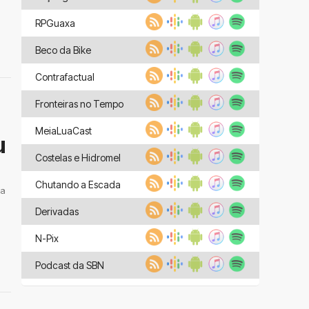
RPGuaxa
Beco da Bike
Contrafactual
Fronteiras no Tempo
MeiaLuaCast
u
Costelas e Hidromel
Chutando a Escada
 a
Derivadas
N-Pix
Podcast da SBN