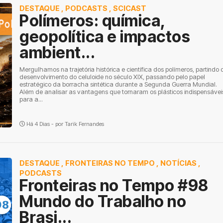
DESTAQUE
,
PODCASTS
,
SCICAST
Polímeros: química,
geopolítica e impactos
ambient...
Mergulhamos na trajetória histórica e científica dos polímeros, partindo 
desenvolvimento do celuloide no século XIX, passando pelo papel
estratégico da borracha sintética durante a Segunda Guerra Mundial.
Além de analisar as vantagens que tornaram os plásticos indispensávei
para a...
Há 4 Dias - por
Tarik Fernandes
DESTAQUE
,
FRONTEIRAS NO TEMPO
,
NOTÍCIAS
,
PODCASTS
Fronteiras no Tempo #98
Mundo do Trabalho no
Brasi...