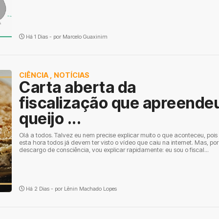
Há 1 Dias - por
Marcelo Guaxinim
CIÊNCIA
,
NOTÍCIAS
Carta aberta da
fiscalização que apreende
queijo ...
Olá a todos. Talvez eu nem precise explicar muito o que aconteceu, pois
esta hora todos já devem ter visto o vídeo que caiu na internet. Mas, por
descargo de consciência, vou explicar rapidamente: eu sou o fiscal...
Há 2 Dias - por
Lênin Machado Lopes