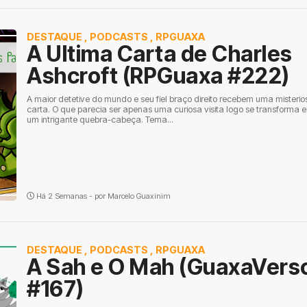
DESTAQUE
,
PODCASTS
,
RPGUAXA
A Ultima Carta de Charles
Ashcroft (RPGuaxa #222)
A maior detetive do mundo e seu fiel braço direito recebem uma misterio
carta. O que parecia ser apenas uma curiosa visita logo se transforma 
um intrigante quebra-cabeça. Tema...
Há 2 Semanas - por
Marcelo Guaxinim
DESTAQUE
,
PODCASTS
,
RPGUAXA
A Sah e O Mah (GuaxaVers
#167)