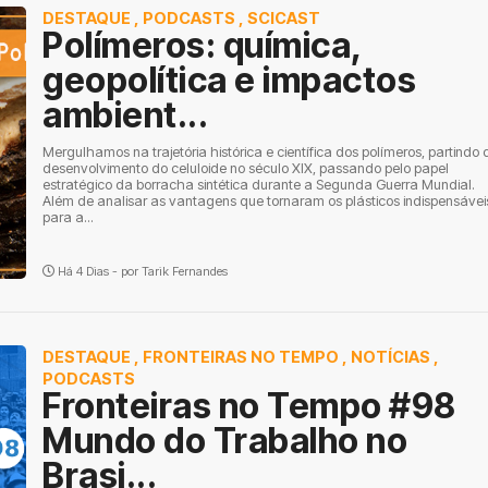
DESTAQUE
,
PODCASTS
,
SCICAST
Polímeros: química,
geopolítica e impactos
ambient...
Mergulhamos na trajetória histórica e científica dos polímeros, partindo 
desenvolvimento do celuloide no século XIX, passando pelo papel
estratégico da borracha sintética durante a Segunda Guerra Mundial.
Além de analisar as vantagens que tornaram os plásticos indispensávei
para a...
Há 4 Dias - por
Tarik Fernandes
DESTAQUE
,
FRONTEIRAS NO TEMPO
,
NOTÍCIAS
,
PODCASTS
Fronteiras no Tempo #98
Mundo do Trabalho no
Brasi...