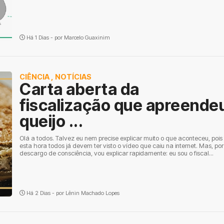
Há 1 Dias - por
Marcelo Guaxinim
CIÊNCIA
,
NOTÍCIAS
Carta aberta da
fiscalização que apreende
queijo ...
Olá a todos. Talvez eu nem precise explicar muito o que aconteceu, pois
esta hora todos já devem ter visto o vídeo que caiu na internet. Mas, por
descargo de consciência, vou explicar rapidamente: eu sou o fiscal...
Há 2 Dias - por
Lênin Machado Lopes