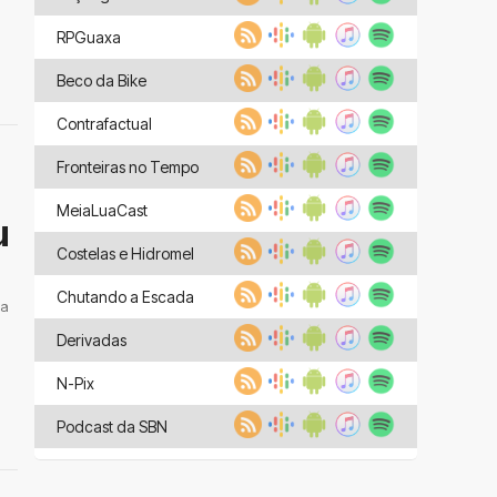
RPGuaxa
Beco da Bike
Contrafactual
Fronteiras no Tempo
MeiaLuaCast
u
Costelas e Hidromel
Chutando a Escada
 a
Derivadas
N-Pix
Podcast da SBN