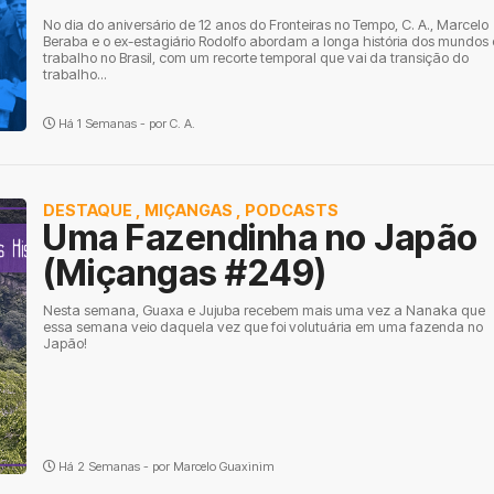
No dia do aniversário de 12 anos do Fronteiras no Tempo, C. A., Marcelo
Beraba e o ex-estagiário Rodolfo abordam a longa história dos mundos
trabalho no Brasil, com um recorte temporal que vai da transição do
trabalho...
Há 1 Semanas - por
C. A.
DESTAQUE
,
MIÇANGAS
,
PODCASTS
Uma Fazendinha no Japão
(Miçangas #249)
Nesta semana, Guaxa e Jujuba recebem mais uma vez a Nanaka que
essa semana veio daquela vez que foi volutuária em uma fazenda no
Japão!
Há 2 Semanas - por
Marcelo Guaxinim