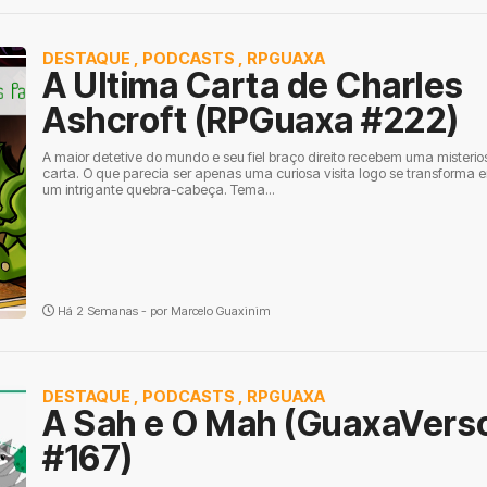
DESTAQUE
,
PODCASTS
,
RPGUAXA
A Ultima Carta de Charles
Ashcroft (RPGuaxa #222)
A maior detetive do mundo e seu fiel braço direito recebem uma misterio
carta. O que parecia ser apenas uma curiosa visita logo se transforma 
um intrigante quebra-cabeça. Tema...
Há 2 Semanas - por
Marcelo Guaxinim
DESTAQUE
,
PODCASTS
,
RPGUAXA
A Sah e O Mah (GuaxaVers
#167)