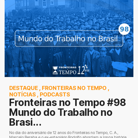
DESTAQUE
,
FRONTEIRAS NO TEMPO
,
NOTÍCIAS
,
PODCASTS
Fronteiras no Tempo #98
Mundo do Trabalho no
Brasi...
No dia do aniversário de 12 anos do Fronteiras no Tempo, C. A.,
Marcelo Beraba e o ex-estagiário Rodolfo abordam a longa história