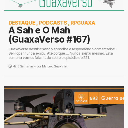
DESTAQUE
,
PODCASTS
,
RPGUAXA
A Sah e O Mah
(GuaxaVerso #167)
GuaxaVerso destrinchando episódios e respondendo comentários!
Se Flopar nunca existiu. Até porque…. Nunca existiu mesmo. Esta
semana vamos falar tudo sobre o episódio de 221.
Há 3 Semanas - por
Marcelo Guaxinim