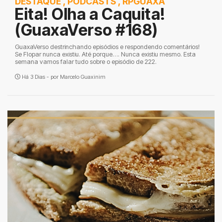
DESTAQUE
,
PODCASTS
,
RPGUAXA
Eita! Olha a Caquita!
(GuaxaVerso #168)
GuaxaVerso destrinchando episódios e respondendo comentários!
Se Flopar nunca existiu. Até porque…. Nunca existiu mesmo. Esta
semana vamos falar tudo sobre o episódio de 222.
Há 3 Dias - por
Marcelo Guaxinim