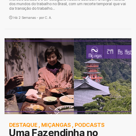
dos mundos do trabalho no Brasil, com um recorte temporal que vai
da transição do trabalho...
Há 2 Semanas - por
C. A.
DESTAQUE
,
MIÇANGAS
,
PODCASTS
Uma Fazendinha no