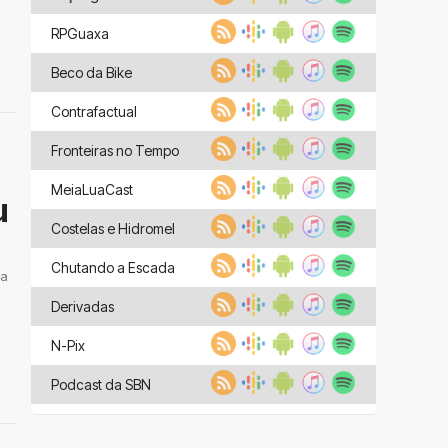
RPGuaxa
Beco da Bike
Contrafactual
Fronteiras no Tempo
MeiaLuaCast
u
Costelas e Hidromel
Chutando a Escada
 a
Derivadas
N-Pix
Podcast da SBN