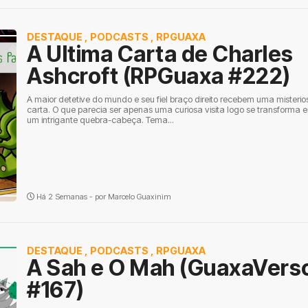
DESTAQUE
,
PODCASTS
,
RPGUAXA
A Ultima Carta de Charles
Ashcroft (RPGuaxa #222)
A maior detetive do mundo e seu fiel braço direito recebem uma misterio
carta. O que parecia ser apenas uma curiosa visita logo se transforma 
um intrigante quebra-cabeça. Tema...
Há 2 Semanas - por
Marcelo Guaxinim
DESTAQUE
,
PODCASTS
,
RPGUAXA
A Sah e O Mah (GuaxaVers
#167)