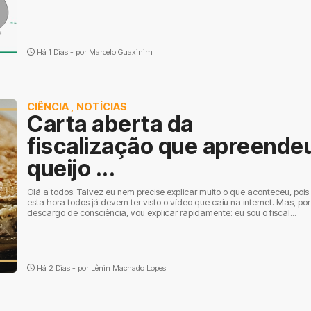
Há 1 Dias - por
Marcelo Guaxinim
CIÊNCIA
,
NOTÍCIAS
Carta aberta da
fiscalização que apreende
queijo ...
Olá a todos. Talvez eu nem precise explicar muito o que aconteceu, pois
esta hora todos já devem ter visto o vídeo que caiu na internet. Mas, por
descargo de consciência, vou explicar rapidamente: eu sou o fiscal...
Há 2 Dias - por
Lênin Machado Lopes