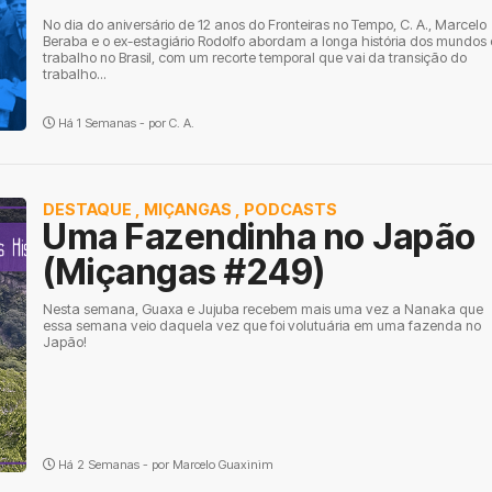
No dia do aniversário de 12 anos do Fronteiras no Tempo, C. A., Marcelo
Beraba e o ex-estagiário Rodolfo abordam a longa história dos mundos
trabalho no Brasil, com um recorte temporal que vai da transição do
trabalho...
Há 1 Semanas - por
C. A.
DESTAQUE
,
MIÇANGAS
,
PODCASTS
Uma Fazendinha no Japão
(Miçangas #249)
Nesta semana, Guaxa e Jujuba recebem mais uma vez a Nanaka que
essa semana veio daquela vez que foi volutuária em uma fazenda no
Japão!
Há 2 Semanas - por
Marcelo Guaxinim