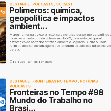
DESTAQUE
,
PODCASTS
,
SCICAST
Polímeros: química,
geopolítica e impactos
ambient...
Mergulhamos na trajetória histórica e científica dos polímeros, partindo 
desenvolvimento do celuloide no século XIX, passando pelo papel
estratégico da borracha sintética durante a Segunda Guerra Mundial.
Além de analisar as vantagens que tornaram os plásticos indispensávei
para a...
Há 4 Dias - por
Tarik Fernandes
DESTAQUE
,
FRONTEIRAS NO TEMPO
,
NOTÍCIAS
,
PODCASTS
Fronteiras no Tempo #98
Mundo do Trabalho no
Brasi...