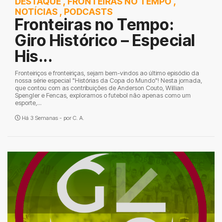
DESTAQUE
,
FRONTEIRAS NO TEMPO
,
NOTÍCIAS
,
PODCASTS
Fronteiras no Tempo:
Giro Histórico – Especial
His...
Fronteiriços e fronteiriças, sejam bem-vindos ao último episódio da
nossa série especial "Histórias da Copa do Mundo"! Nesta jornada,
que contou com as contribuições de Anderson Couto, Willian
Spengler e Fencas, exploramos o futebol não apenas como um
esporte,...
Há 3 Semanas - por
C. A.