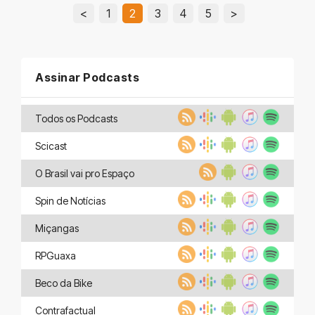
<
1
2
3
4
5
>
Assinar Podcasts
Todos os Podcasts
Scicast
O Brasil vai pro Espaço
Spin de Notícias
Miçangas
RPGuaxa
Beco da Bike
Contrafactual