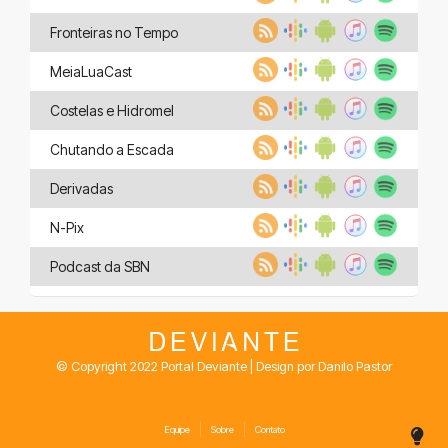
Fronteiras no Tempo
MeiaLuaCast
Costelas e Hidromel
Chutando a Escada
Derivadas
N-Pix
Podcast da SBN
© Copyright 2022 Portal Deviante | Design por Danilo Pastor
Equipe
Sobre
Contato