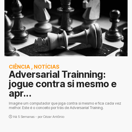
CIÊNCIA
,
NOTÍCIAS
Adversarial Trainning:
jogue contra si mesmo e
apr...
Imagine um computador que joga contra si mesmo e fica cada vez
melhor. Este é o conceito por trás de Adversarial Training.
Há 5 Semanas - por
Cézar Antônio