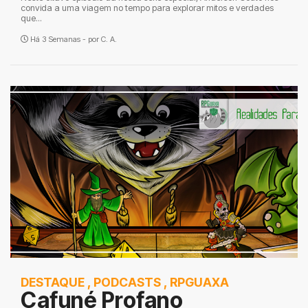
convida a uma viagem no tempo para explorar mitos e verdades
que...
Há 3 Semanas - por
C. A.
DESTAQUE
,
PODCASTS
,
RPGUAXA
Cafuné Profano