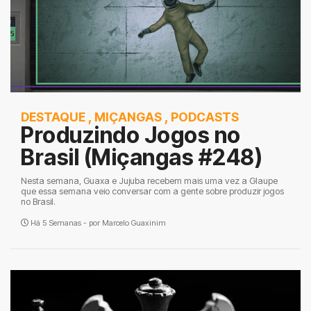
DESTAQUE
,
MIÇANGAS
,
PODCASTS
Produzindo Jogos no
Brasil (Miçangas #248)
Nesta semana, Guaxa e Jujuba recebem mais uma vez a Glaupe
que essa semana veio conversar com a gente sobre produzir jogos
no Brasil.
Há 5 Semanas - por
Marcelo Guaxinim