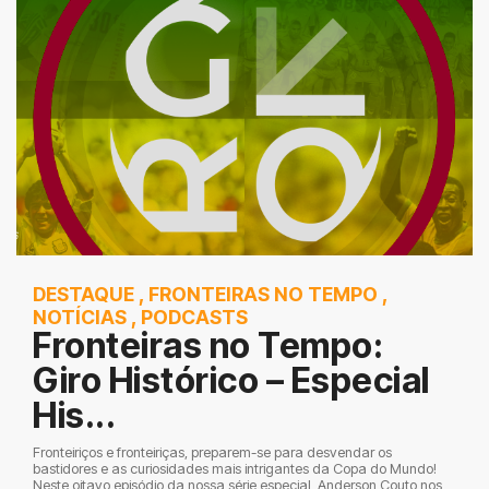
DESTAQUE
,
FRONTEIRAS NO TEMPO
,
NOTÍCIAS
,
PODCASTS
Fronteiras no Tempo:
Giro Histórico – Especial
His...
Fronteiriços e fronteiriças, preparem-se para desvendar os
bastidores e as curiosidades mais intrigantes da Copa do Mundo!
Neste oitavo episódio da nossa série especial, Anderson Couto nos