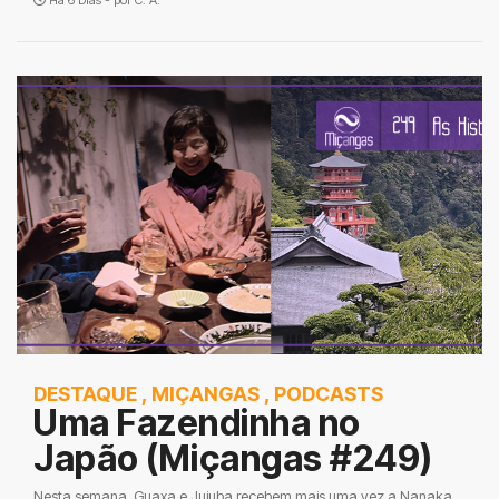
Há 6 Dias - por
C. A.
DESTAQUE
,
MIÇANGAS
,
PODCASTS
Uma Fazendinha no
Japão (Miçangas #249)
Nesta semana, Guaxa e Jujuba recebem mais uma vez a Nanaka