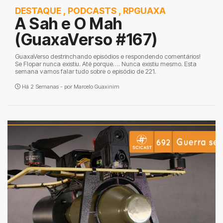
DESTAQUE
,
PODCASTS
,
RPGUAXA
A Sah e O Mah
(GuaxaVerso #167)
GuaxaVerso destrinchando episódios e respondendo comentários!
Se Flopar nunca existiu. Até porque…. Nunca existiu mesmo. Esta
semana vamos falar tudo sobre o episódio de 221.
Há 2 Semanas - por
Marcelo Guaxinim