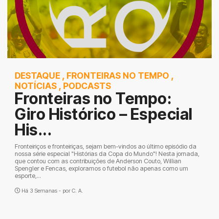
DESTAQUE
,
FRONTEIRAS NO TEMPO
,
NOTÍCIAS
,
PODCASTS
Fronteiras no Tempo:
Giro Histórico – Especial
His...
Fronteiriços e fronteiriças, sejam bem-vindos ao último episódio da
nossa série especial "Histórias da Copa do Mundo"! Nesta jornada,
que contou com as contribuições de Anderson Couto, Willian
Spengler e Fencas, exploramos o futebol não apenas como um
esporte,...
Há 3 Semanas - por
C. A.