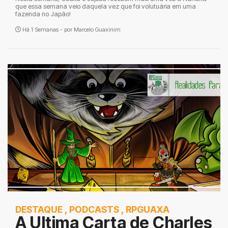
que essa semana veio daquela vez que foi volutuária em uma
fazenda no Japão!
Há 1 Semanas - por
Marcelo Guaxinim
DESTAQUE
,
PODCASTS
,
RPGUAXA
A Ultima Carta de Charles