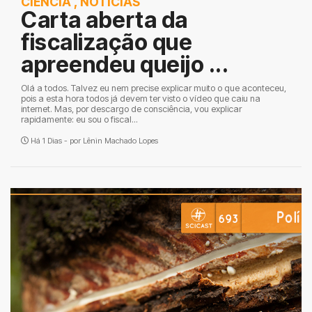
CIÊNCIA
,
NOTÍCIAS
Carta aberta da
fiscalização que
apreendeu queijo ...
Olá a todos. Talvez eu nem precise explicar muito o que aconteceu,
pois a esta hora todos já devem ter visto o vídeo que caiu na
internet. Mas, por descargo de consciência, vou explicar
rapidamente: eu sou o fiscal...
Há 1 Dias - por
Lênin Machado Lopes