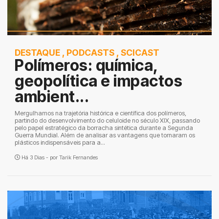
DESTAQUE
,
PODCASTS
,
SCICAST
Polímeros: química,
geopolítica e impactos
ambient...
Mergulhamos na trajetória histórica e científica dos polímeros,
partindo do desenvolvimento do celuloide no século XIX, passando
pelo papel estratégico da borracha sintética durante a Segunda
Guerra Mundial. Além de analisar as vantagens que tornaram os
plásticos indispensáveis para a...
Há 3 Dias - por
Tarik Fernandes