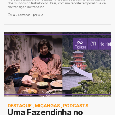
dos mundos do trabalho no Brasil, com um recorte temporal que vai
da transição do trabalho...
Há 2 Semanas - por
C. A.
DESTAQUE
,
MIÇANGAS
,
PODCASTS
Uma Fazendinha no