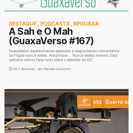
DESTAQUE
,
PODCASTS
,
RPGUAXA
A Sah e O Mah
(GuaxaVerso #167)
GuaxaVerso destrinchando episódios e respondendo comentários!
Se Flopar nunca existiu. Até porque…. Nunca existiu mesmo. Esta
semana vamos falar tudo sobre o episódio de 221.
Há 3 Semanas - por
Marcelo Guaxinim