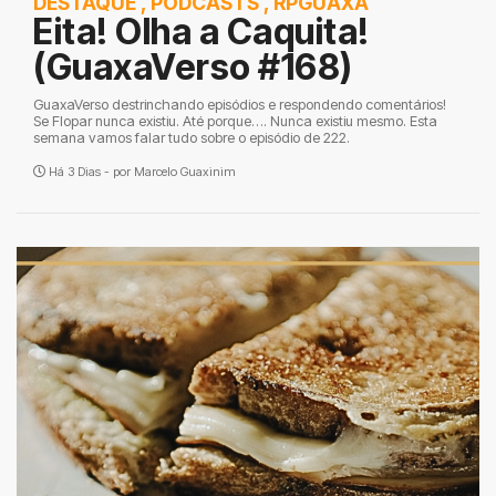
DESTAQUE
,
PODCASTS
,
RPGUAXA
Eita! Olha a Caquita!
(GuaxaVerso #168)
GuaxaVerso destrinchando episódios e respondendo comentários!
Se Flopar nunca existiu. Até porque…. Nunca existiu mesmo. Esta
semana vamos falar tudo sobre o episódio de 222.
Há 3 Dias - por
Marcelo Guaxinim