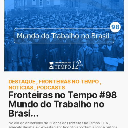
DESTAQUE
,
FRONTEIRAS NO TEMPO
,
NOTÍCIAS
,
PODCASTS
Fronteiras no Tempo #98
Mundo do Trabalho no
Brasi...
No dia do aniversário de 12 anos do Fronteiras no Tempo, C. A.,
Marcelo Beraba e o ex-estagiário Rodolfo abordam a longa história