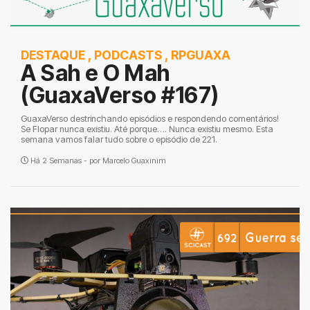
DESTAQUE
,
PODCASTS
,
RPGUAXA
A Sah e O Mah
(GuaxaVerso #167)
GuaxaVerso destrinchando episódios e respondendo comentários!
Se Flopar nunca existiu. Até porque…. Nunca existiu mesmo. Esta
semana vamos falar tudo sobre o episódio de 221.
Há 2 Semanas - por
Marcelo Guaxinim