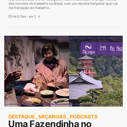
dos mundos do trabalho no Brasil, com um recorte temporal que vai
da transição do trabalho...
Há 6 Dias - por
C. A.
DESTAQUE
,
MIÇANGAS
,
PODCASTS
Uma Fazendinha no