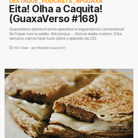
DESTAQUE
,
PODCASTS
,
RPGUAXA
Eita! Olha a Caquita!
(GuaxaVerso #168)
GuaxaVerso destrinchando episódios e respondendo comentários!
Se Flopar nunca existiu. Até porque…. Nunca existiu mesmo. Esta
semana vamos falar tudo sobre o episódio de 222.
Há 0 Dias - por
Marcelo Guaxinim