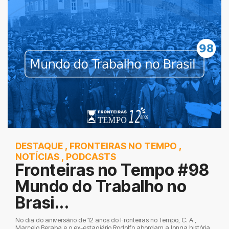
DESTAQUE
,
FRONTEIRAS NO TEMPO
,
NOTÍCIAS
,
PODCASTS
Fronteiras no Tempo #98
Mundo do Trabalho no
Brasi...
No dia do aniversário de 12 anos do Fronteiras no Tempo, C. A.,
Marcelo Beraba e o ex-estagiário Rodolfo abordam a longa história