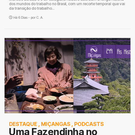
dos mundos do trabalho no Brasil, com um recorte temporal que vai
da transição do trabalho...
Há 6 Dias - por
C. A.
DESTAQUE
,
MIÇANGAS
,
PODCASTS
Uma Fazendinha no