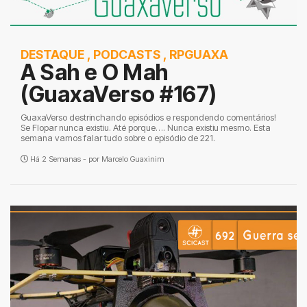
DESTAQUE
,
PODCASTS
,
RPGUAXA
A Sah e O Mah
(GuaxaVerso #167)
GuaxaVerso destrinchando episódios e respondendo comentários!
Se Flopar nunca existiu. Até porque…. Nunca existiu mesmo. Esta
semana vamos falar tudo sobre o episódio de 221.
Há 2 Semanas - por
Marcelo Guaxinim