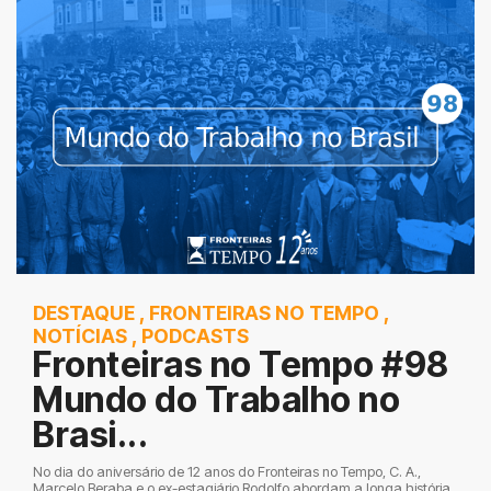
DESTAQUE
,
FRONTEIRAS NO TEMPO
,
NOTÍCIAS
,
PODCASTS
Fronteiras no Tempo #98
Mundo do Trabalho no
Brasi...
No dia do aniversário de 12 anos do Fronteiras no Tempo, C. A.,
Marcelo Beraba e o ex-estagiário Rodolfo abordam a longa história