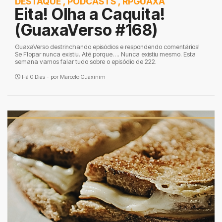
DESTAQUE
,
PODCASTS
,
RPGUAXA
Eita! Olha a Caquita!
(GuaxaVerso #168)
GuaxaVerso destrinchando episódios e respondendo comentários!
Se Flopar nunca existiu. Até porque…. Nunca existiu mesmo. Esta
semana vamos falar tudo sobre o episódio de 222.
Há 0 Dias - por
Marcelo Guaxinim