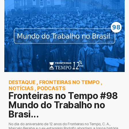
DESTAQUE
,
FRONTEIRAS NO TEMPO
,
NOTÍCIAS
,
PODCASTS
Fronteiras no Tempo #98
Mundo do Trabalho no
Brasi...
No dia do aniversário de 12 anos do Fronteiras no Tempo, C. A.,
Marcelo Beraba e o ex-estagiário Rodolfo abordam a longa história