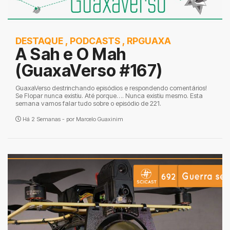
DESTAQUE
,
PODCASTS
,
RPGUAXA
A Sah e O Mah
(GuaxaVerso #167)
GuaxaVerso destrinchando episódios e respondendo comentários!
Se Flopar nunca existiu. Até porque…. Nunca existiu mesmo. Esta
semana vamos falar tudo sobre o episódio de 221.
Há 2 Semanas - por
Marcelo Guaxinim