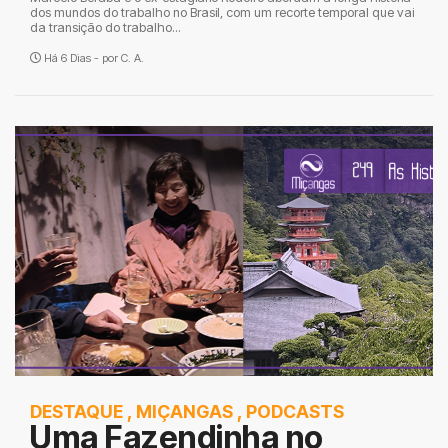
dos mundos do trabalho no Brasil, com um recorte temporal que vai
da transição do trabalho...
Há 6 Dias - por
C. A.
DESTAQUE
,
MIÇANGAS
,
PODCASTS
Uma Fazendinha no