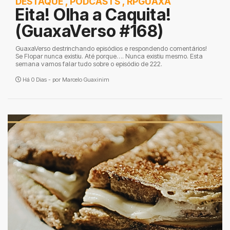
DESTAQUE
,
PODCASTS
,
RPGUAXA
Eita! Olha a Caquita!
(GuaxaVerso #168)
GuaxaVerso destrinchando episódios e respondendo comentários!
Se Flopar nunca existiu. Até porque…. Nunca existiu mesmo. Esta
semana vamos falar tudo sobre o episódio de 222.
Há 0 Dias - por
Marcelo Guaxinim