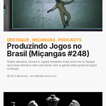
DESTAQUE
,
MIÇANGAS
,
PODCASTS
Produzindo Jogos no
Brasil (Miçangas #248)
Nesta semana, Guaxa e Jujuba recebem mais uma vez a Glaupe
que essa semana veio conversar com a gente sobre produzir jogos
no Brasil.
Há 5 Semanas - por
Marcelo Guaxinim