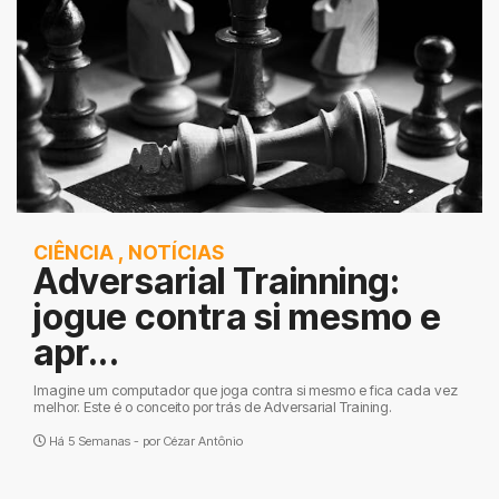
CIÊNCIA
,
NOTÍCIAS
Adversarial Trainning:
jogue contra si mesmo e
apr...
Imagine um computador que joga contra si mesmo e fica cada vez
melhor. Este é o conceito por trás de Adversarial Training.
Há 5 Semanas - por
Cézar Antônio