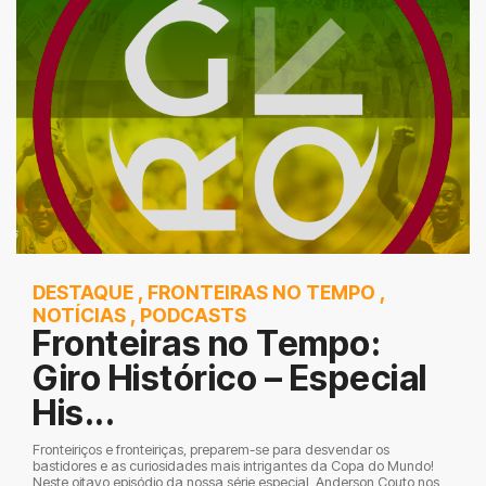
DESTAQUE
,
FRONTEIRAS NO TEMPO
,
NOTÍCIAS
,
PODCASTS
Fronteiras no Tempo:
Giro Histórico – Especial
His...
Fronteiriços e fronteiriças, preparem-se para desvendar os
bastidores e as curiosidades mais intrigantes da Copa do Mundo!
Neste oitavo episódio da nossa série especial, Anderson Couto nos