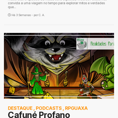
convida a uma viagem no tempo para explorar mitos e verdades
que...
Há 3 Semanas - por
C. A.
DESTAQUE
,
PODCASTS
,
RPGUAXA
Cafuné Profano