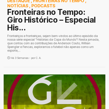
DESTAQUE
,
FRONTEIRAS NO TEMPO
,
NOTÍCIAS
,
PODCASTS
Fronteiras no Tempo:
Giro Histórico – Especial
His...
Fronteiriços e fronteiriças, sejam bem-vindos ao último episódio da
nossa série especial "Histórias da Copa do Mundo"! Nesta jornada,
que contou com as contribuições de Anderson Couto, Willian
Spengler e Fencas, exploramos o futebol não apenas como um
esporte,...
Há 3 Semanas - por
C. A.