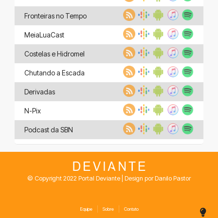
Fronteiras no Tempo
MeiaLuaCast
Costelas e Hidromel
Chutando a Escada
Derivadas
N-Pix
Podcast da SBN
© Copyright 2022 Portal Deviante | Design por Danilo Pastor
Equipe
Sobre
Contato