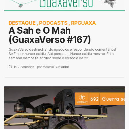
DESTAQUE
,
PODCASTS
,
RPGUAXA
A Sah e O Mah
(GuaxaVerso #167)
GuaxaVerso destrinchando episódios e respondendo comentários!
Se Flopar nunca existiu. Até porque…. Nunca existiu mesmo. Esta
semana vamos falar tudo sobre o episódio de 221.
Há 2 Semanas - por
Marcelo Guaxinim