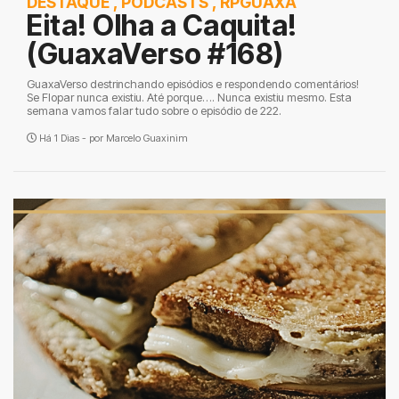
DESTAQUE
,
PODCASTS
,
RPGUAXA
Eita! Olha a Caquita!
(GuaxaVerso #168)
GuaxaVerso destrinchando episódios e respondendo comentários!
Se Flopar nunca existiu. Até porque…. Nunca existiu mesmo. Esta
semana vamos falar tudo sobre o episódio de 222.
Há 1 Dias - por
Marcelo Guaxinim