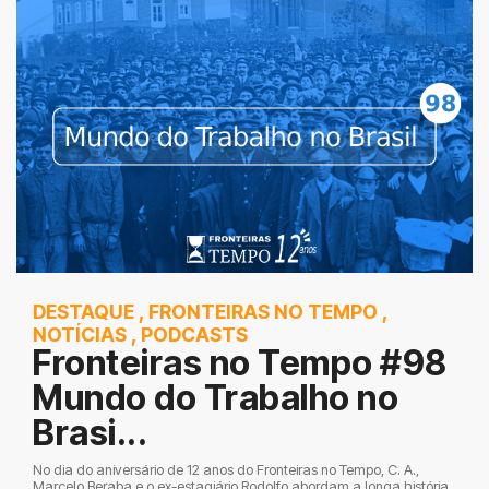
DESTAQUE
,
FRONTEIRAS NO TEMPO
,
NOTÍCIAS
,
PODCASTS
Fronteiras no Tempo #98
Mundo do Trabalho no
Brasi...
No dia do aniversário de 12 anos do Fronteiras no Tempo, C. A.,
Marcelo Beraba e o ex-estagiário Rodolfo abordam a longa história