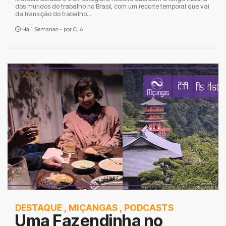
dos mundos do trabalho no Brasil, com um recorte temporal que vai
da transição do trabalho...
Há 1 Semanas - por
C. A.
DESTAQUE
,
MIÇANGAS
,
PODCASTS
Uma Fazendinha no