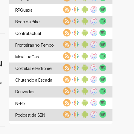
RPGuaxa
Beco da Bike
Contrafactual
Fronteiras no Tempo
MeiaLuaCast
u
Costelas e Hidromel
Chutando a Escada
 a
Derivadas
N-Pix
Podcast da SBN