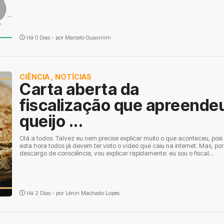
Há 0 Dias - por
Marcelo Guaxinim
CIÊNCIA
,
NOTÍCIAS
Carta aberta da
fiscalização que apreende
queijo ...
Olá a todos. Talvez eu nem precise explicar muito o que aconteceu, pois
esta hora todos já devem ter visto o vídeo que caiu na internet. Mas, por
descargo de consciência, vou explicar rapidamente: eu sou o fiscal...
Há 2 Dias - por
Lênin Machado Lopes