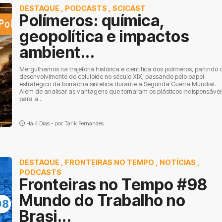
DESTAQUE
,
PODCASTS
,
SCICAST
Polímeros: química,
geopolítica e impactos
ambient...
Mergulhamos na trajetória histórica e científica dos polímeros, partindo 
desenvolvimento do celuloide no século XIX, passando pelo papel
estratégico da borracha sintética durante a Segunda Guerra Mundial.
Além de analisar as vantagens que tornaram os plásticos indispensávei
para a...
Há 4 Dias - por
Tarik Fernandes
DESTAQUE
,
FRONTEIRAS NO TEMPO
,
NOTÍCIAS
,
PODCASTS
Fronteiras no Tempo #98
Mundo do Trabalho no
Brasi...