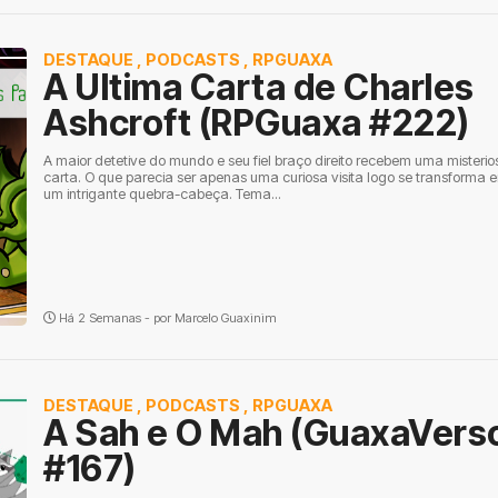
DESTAQUE
,
PODCASTS
,
RPGUAXA
A Ultima Carta de Charles
Ashcroft (RPGuaxa #222)
A maior detetive do mundo e seu fiel braço direito recebem uma misterio
carta. O que parecia ser apenas uma curiosa visita logo se transforma 
um intrigante quebra-cabeça. Tema...
Há 2 Semanas - por
Marcelo Guaxinim
DESTAQUE
,
PODCASTS
,
RPGUAXA
A Sah e O Mah (GuaxaVers
#167)