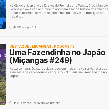
No dia do aniversário de 12 anos do Fronteiras no Tempo, C. A., Marcelo
Beraba e o ex-estagiário Rodolfo abordam a longa história dos mundos
trabalho no Brasil, com um recorte temporal que vai da transição do
trabalho...
Há 6 Dias - por
C. A.
DESTAQUE
,
MIÇANGAS
,
PODCASTS
Uma Fazendinha no Japão
(Miçangas #249)
Nesta semana, Guaxa e Jujuba recebem mais uma vez a Nanaka que
essa semana veio daquela vez que foi volutuária em uma fazenda no
Japão!
Há 2 Semanas - por
Marcelo Guaxinim