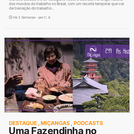
dos mundos do trabalho no Brasil, com um recorte temporal que vai
da transição do trabalho...
Há 2 Semanas - por
C. A.
DESTAQUE
,
MIÇANGAS
,
PODCASTS
Uma Fazendinha no