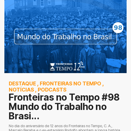
DESTAQUE
,
FRONTEIRAS NO TEMPO
,
NOTÍCIAS
,
PODCASTS
Fronteiras no Tempo #98
Mundo do Trabalho no
Brasi...
No dia do aniversário de 12 anos do Fronteiras no Tempo, C. A.,
Marcelo Beraba e o ex-estagiário Rodolfo abordam a longa história