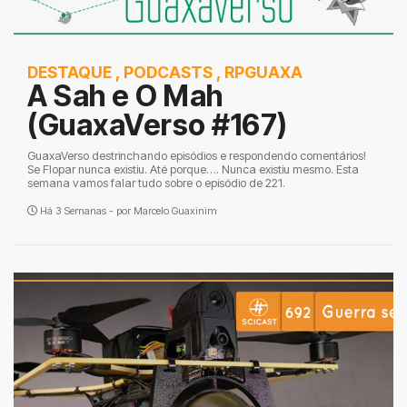
DESTAQUE
,
PODCASTS
,
RPGUAXA
A Sah e O Mah
(GuaxaVerso #167)
GuaxaVerso destrinchando episódios e respondendo comentários!
Se Flopar nunca existiu. Até porque…. Nunca existiu mesmo. Esta
semana vamos falar tudo sobre o episódio de 221.
Há 3 Semanas - por
Marcelo Guaxinim