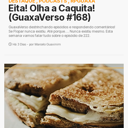
DESTAQUE
,
PODCASTS
,
RPGUAXA
Eita! Olha a Caquita!
(GuaxaVerso #168)
GuaxaVerso destrinchando episódios e respondendo comentários!
Se Flopar nunca existiu. Até porque…. Nunca existiu mesmo. Esta
semana vamos falar tudo sobre o episódio de 222.
Há 3 Dias - por
Marcelo Guaxinim