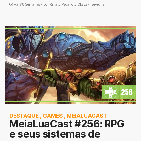
Há 318 Semanas - por
Renato Paganotti Okazaki Sevegnani
DESTAQUE
,
GAMES
,
MEIALUACAST
MeiaLuaCast #256: RPG
e seus sistemas de