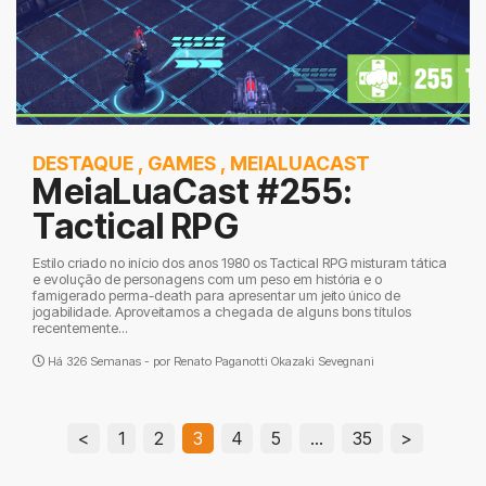
DESTAQUE
,
GAMES
,
MEIALUACAST
MeiaLuaCast #255:
Tactical RPG
Estilo criado no início dos anos 1980 os Tactical RPG misturam tática
e evolução de personagens com um peso em história e o
famigerado perma-death para apresentar um jeito único de
jogabilidade. Aproveitamos a chegada de alguns bons títulos
recentemente...
Há 326 Semanas - por
Renato Paganotti Okazaki Sevegnani
<
1
2
3
4
5
…
35
>