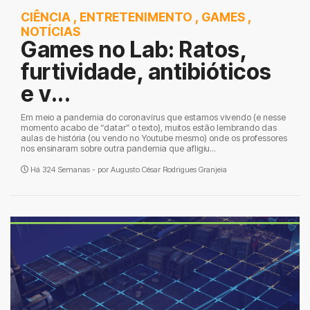
CIÊNCIA
,
ENTRETENIMENTO
,
GAMES
,
NOTÍCIAS
Games no Lab: Ratos,
furtividade, antibióticos
e v...
Em meio a pandemia do coronavírus que estamos vivendo (e nesse
momento acabo de “datar” o texto), muitos estão lembrando das
aulas de história (ou vendo no Youtube mesmo) onde os professores
nos ensinaram sobre outra pandemia que afligiu...
Há 324 Semanas - por
Augusto César Rodrigues Granjeia