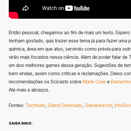
Então pessoal, chegamos ao fim de mais um texto. Espero
tenham gostado, quis trazer esse tema já para fazer uma 
química, área em que atuo, servindo como prévia para out
virão mais focados nessa ciência. Além de poder falar de
T
um dos melhores games dessa geração. Sugestões de te
bem vindas, assim como críticas e reclamações. Deixo c
recomendações os Scicasts sobre
Marie Curie
e
Elemento
Até mais e abraços.
Fontes:
Techtudo
,
Game Detonado
,
Gamereactor
,
InfoEsc
SAIBA MAIS: