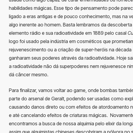
habilidades mágicas. Esse tipo de pensamento pode parec
ligado a eras antigas e de pouco conhecimento, mas na v
algo inerente ao homem. Basta lembramos da descoberta
elemento rádio e sua radioatividade em 1889 pelo casal
Cu
logo foi usado pela indústria em cosméticos que prometia
rejuvenescimento ou a criação de super-heróis na década
ganharam seus poderes através da radioatividade. Hoje 
a radioatividade não dá superpoderes nem rejuvenesce ni
dá câncer mesmo.
Para finalizar, vamos voltar ao game, onde bombas tamb
parte do arsenal de Geralt, podendo ser usadas como exp
causando danos direto ou com efeitos de atordoamento n
e até cancelando efeitos de criaturas mágicas. Novamente
encontramos a busca de nossa alquimia pelo elixir da longa
assim que alquimistas chineses descobriram a pólvora no s