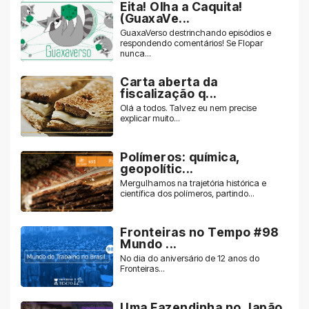
Eita! Olha a Caquita!
(GuaxaVe...
GuaxaVerso destrinchando episódios e
respondendo comentários! Se Flopar
nunca...
Carta aberta da
fiscalização q...
Olá a todos. Talvez eu nem precise
explicar muito...
Polímeros: química,
geopolític...
Mergulhamos na trajetória histórica e
científica dos polímeros, partindo...
Fronteiras no Tempo #98
Mundo ...
No dia do aniversário de 12 anos do
Fronteiras...
Uma Fazendinha no Japão