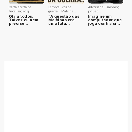
Carta aberta da
Lembrai-vos da
Adversarial Trainning:
fiscalização q...
guerra… Malvina...
jogue c...
Olá a todos.
“A questão das
Imagine um
Talvez eu nem
Malvinas era
computador que
precise...
uma luta...
joga contra si...