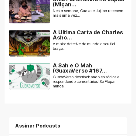
(Miçan...
Nesta semana, Guaxa e Jujuba recebem
mais uma vez...
A Ultima Carta de Charles
Ashc...
A maior detetive do mundo e seu fiel
braço...
A Sah e O Mah
(GuaxaVerso #167...
GuaxaVerso destrinchando episódios e
respondendo comentários! Se Flopar
nunca...
Assinar Podcasts