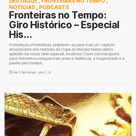
DESTAQUE
,
FRONTEIRAS NO TEMPO
,
NOTÍCIAS
,
PODCASTS
Fronteiras no Tempo:
Giro Histórico – Especial
His...
Fronteiriços e fronteiriças, preparem-se para mais um capítulo
emocionante das Histórias da Copa do Mundo! Neste sétimo
episódio da nossa série especial, Anderson Couto nos transporta
para momentos inesquecíveis onde a resiliência, a longevidade e a
paixão pelo futebol...
Há 5 Semanas - por
C. A.