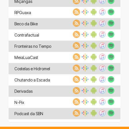
Miçangas
RPGuaxa
Beco da Bike
Contrafactual
Fronteiras no Tempo
MeiaLuaCast
Costelas e Hidromel
Chutando a Escada
Derivadas
N-Pix
Podcast da SBN