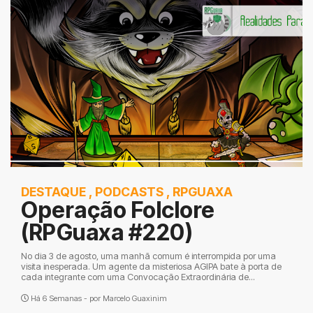
DESTAQUE
,
PODCASTS
,
RPGUAXA
Operação Folclore
(RPGuaxa #220)
No dia 3 de agosto, uma manhã comum é interrompida por uma
visita inesperada. Um agente da misteriosa AGIPA bate à porta de
cada integrante com uma Convocação Extraordinária de...
Há 6 Semanas - por
Marcelo Guaxinim