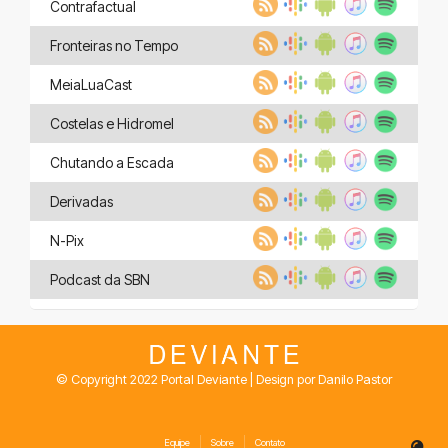
Contrafactual
Fronteiras no Tempo
MeiaLuaCast
Costelas e Hidromel
Chutando a Escada
Derivadas
N-Pix
Podcast da SBN
© Copyright 2022 Portal Deviante | Design por Danilo Pastor
Equipe
Sobre
Contato