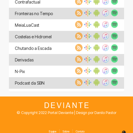
Contrafactual
Fronteiras no Tempo
MeiaLuaCast
Costelas e Hidromel
Chutando a Escada
Derivadas
N-Pix
Podcast da SBN
© Copyright 2022 Portal Deviante | Design por Danilo Pastor
Equipe
Sobre
Contato