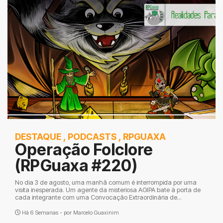
DESTAQUE
,
PODCASTS
,
RPGUAXA
Operação Folclore
(RPGuaxa #220)
No dia 3 de agosto, uma manhã comum é interrompida por uma
visita inesperada. Um agente da misteriosa AGIPA bate à porta de
cada integrante com uma Convocação Extraordinária de...
Há 6 Semanas - por
Marcelo Guaxinim