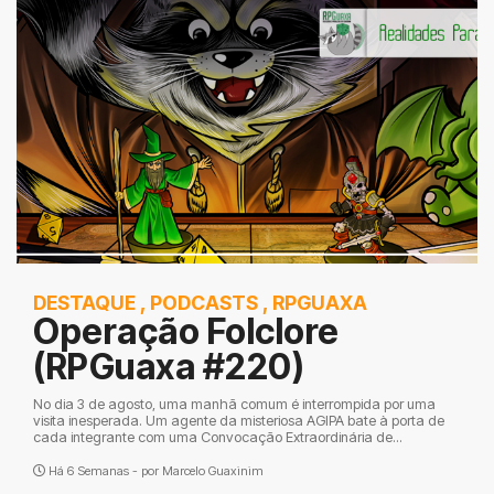
DESTAQUE
,
PODCASTS
,
RPGUAXA
Operação Folclore
(RPGuaxa #220)
No dia 3 de agosto, uma manhã comum é interrompida por uma
visita inesperada. Um agente da misteriosa AGIPA bate à porta de
cada integrante com uma Convocação Extraordinária de...
Há 6 Semanas - por
Marcelo Guaxinim