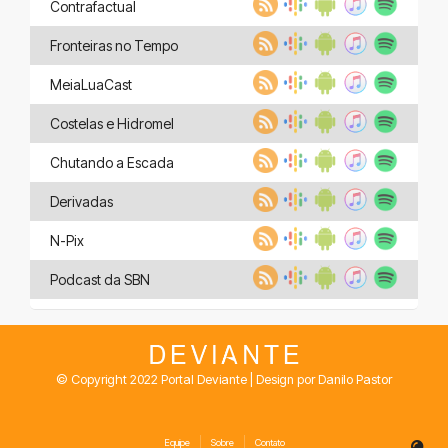
Contrafactual
Fronteiras no Tempo
MeiaLuaCast
Costelas e Hidromel
Chutando a Escada
Derivadas
N-Pix
Podcast da SBN
© Copyright 2022 Portal Deviante | Design por Danilo Pastor
Equipe
Sobre
Contato