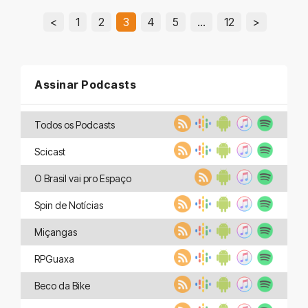
<
1
2
3
4
5
…
12
>
Assinar Podcasts
Todos os Podcasts
Scicast
O Brasil vai pro Espaço
Spin de Notícias
Miçangas
RPGuaxa
Beco da Bike