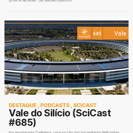
Há 16 Semanas - por
Marcelo Guaxinim
DESTAQUE
,
PODCASTS
,
SCICAST
Vale do Silício (SciCast
#685)
Na ensolarada Califórnia, uma junção de Universitários Brilhantes,