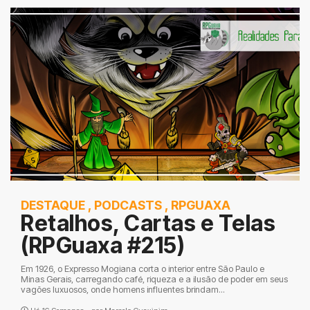
DESTAQUE
,
PODCASTS
,
RPGUAXA
Retalhos, Cartas e Telas
(RPGuaxa #215)
Em 1926, o Expresso Mogiana corta o interior entre São Paulo e
Minas Gerais, carregando café, riqueza e a ilusão de poder em seus
vagões luxuosos, onde homens influentes brindam...