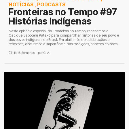
NOTÍCIAS
,
PODCASTS
Fronteiras no Tempo #97
Histórias Indígenas
Neste episódio especial do Fronteiras no Tempo, recebemos o
Cacique Japoteru Pataxó para compartilhar histórias de seu povo e
dos povos indígenas do Brasil. Em abril, mês de celebrações e
reflexões, discutimos a importância das tradições, saberes e visões...
Há 16 Semanas - por
C. A.