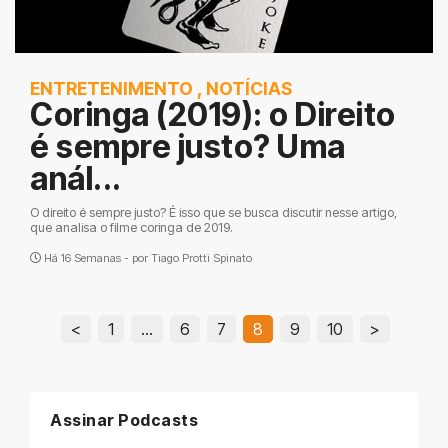
ENTRETENIMENTO
,
NOTÍCIAS
Coringa (2019): o Direito
é sempre justo? Uma
anál...
O direito é sempre justo? É isso que se busca discutir nesse artigo,
que analisa o filme coringa de 2019.
Há 16 Semanas - por
Tiago Protti Spinato
<
1
…
6
7
8
9
10
>
Assinar Podcasts