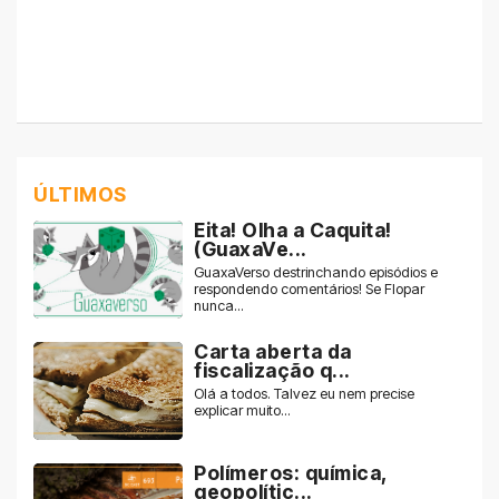
ÚLTIMOS
Eita! Olha a Caquita!
(GuaxaVe...
GuaxaVerso destrinchando episódios e
respondendo comentários! Se Flopar
nunca...
Carta aberta da
fiscalização q...
Olá a todos. Talvez eu nem precise
explicar muito...
Polímeros: química,
geopolític...