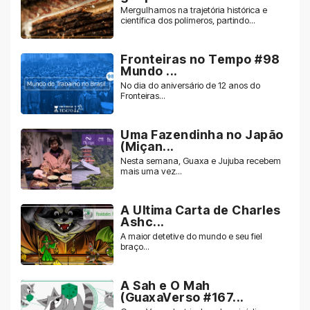
Mergulhamos na trajetória histórica e
científica dos polímeros, partindo...
Fronteiras no Tempo #98
Mundo ...
No dia do aniversário de 12 anos do
Fronteiras...
Uma Fazendinha no Japão
(Miçan...
Nesta semana, Guaxa e Jujuba recebem
mais uma vez...
A Ultima Carta de Charles
Ashc...
A maior detetive do mundo e seu fiel
braço...
A Sah e O Mah
(GuaxaVerso #167...