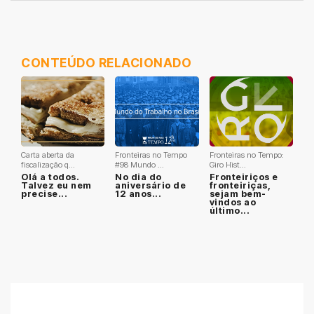
CONTEÚDO RELACIONADO
Carta aberta da
Fronteiras no Tempo
Fronteiras no Tempo:
fiscalização q...
#98 Mundo ...
Giro Hist...
Olá a todos.
No dia do
Fronteiriços e
Talvez eu nem
aniversário de
fronteiriças,
precise...
12 anos...
sejam bem-
vindos ao
último...