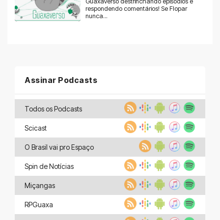
GuaxaVerso destrinchando episódios e
respondendo comentários! Se Flopar
nunca...
Assinar Podcasts
Todos os Podcasts
Scicast
O Brasil vai pro Espaço
Spin de Notícias
Miçangas
RPGuaxa