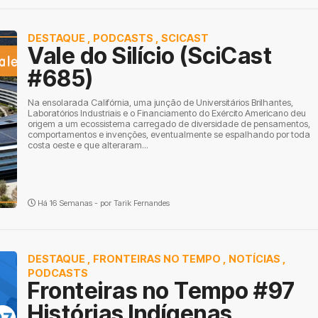
DESTAQUE
,
PODCASTS
,
SCICAST
Vale do Silício (SciCast
#685)
Na ensolarada Califórnia, uma junção de Universitários Brilhantes,
Laboratórios Industriais e o Financiamento do Exército Americano deu
origem a um ecossistema carregado de diversidade de pensamentos,
comportamentos e invenções, eventualmente se espalhando por toda
costa oeste e que alteraram...
Há 16 Semanas - por
Tarik Fernandes
DESTAQUE
,
FRONTEIRAS NO TEMPO
,
NOTÍCIAS
,
PODCASTS
Fronteiras no Tempo #97
Histórias Indígenas