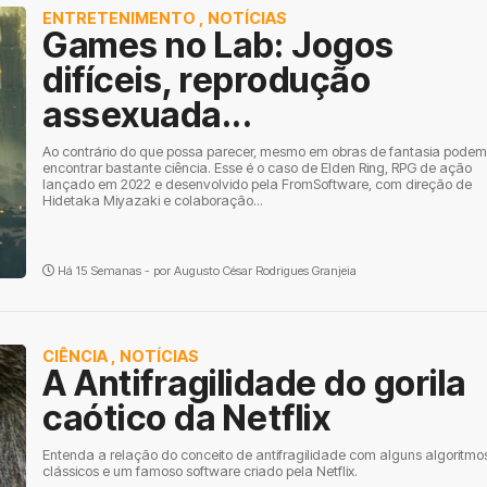
ENTRETENIMENTO
,
NOTÍCIAS
Games no Lab: Jogos
difíceis, reprodução
assexuada...
Ao contrário do que possa parecer, mesmo em obras de fantasia pode
encontrar bastante ciência. Esse é o caso de Elden Ring, RPG de ação
lançado em 2022 e desenvolvido pela FromSoftware, com direção de
Hidetaka Miyazaki e colaboração...
Há 15 Semanas - por
Augusto César Rodrigues Granjeia
CIÊNCIA
,
NOTÍCIAS
A Antifragilidade do gorila
caótico da Netflix
Entenda a relação do conceito de antifragilidade com alguns algoritmo
clássicos e um famoso software criado pela Netflix.