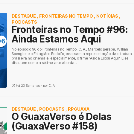
DESTAQUE
,
FRONTEIRAS NO TEMPO
,
NOTÍCIAS
,
PODCASTS
Fronteiras no Tempo #96:
Ainda Estamos Aqui
No episódio 96 do Fronteiras no Tempo, C. A., Marcelo Beraba, Willian
Spengler e o Estagiário Rodolfo, analisam a representação da ditadura
brasileira no cinema e, especialmente, o filme "Ainda Estou Aqui". Eles
discutem como a sétima arte aborda...
Há 20 Semanas - por
C. A.
DESTAQUE
,
PODCASTS
,
RPGUAXA
O GuaxaVerso é Delas
(GuaxaVerso #158)