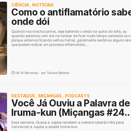
CIÊNCIA
,
NOTÍCIAS
Como o antiflamatório sab
onde dói
Quando nos machucamos, seja batendo o dedo na quina do sofá, ou
quando estamos com dor na lombar de ficar muito tempo sentados (e 
porque estamos ficando velhos haha), geralmente sentimos alguns sina
que podem indicar um processo inflamatório,...
Há 19 Semanas - por
Tatiane Bertella
DESTAQUE
,
MIÇANGAS
,
PODCASTS
Você Já Ouviu a Palavra de
Iruma-kun (Miçangas #24..
Essa semana, Guaxa e Jujuba recebem a menina tubarão Hita para
convencer a Jujuba a assistir Iruma-kun