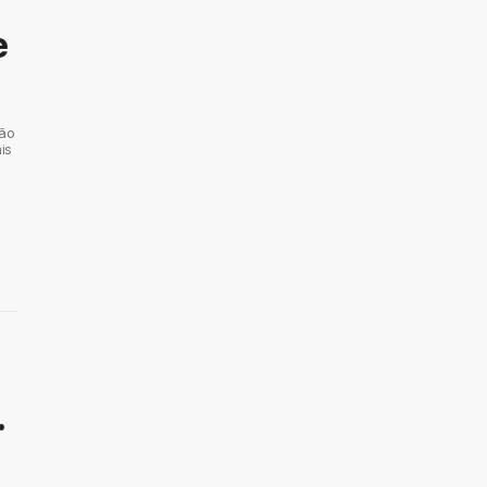
e
não
is
.