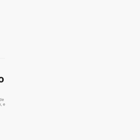
o
 de
, e