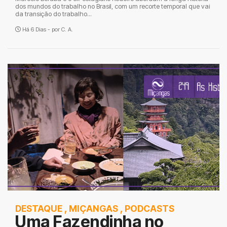
dos mundos do trabalho no Brasil, com um recorte temporal que vai
da transição do trabalho...
Há 6 Dias - por
C. A.
DESTAQUE
,
MIÇANGAS
,
PODCASTS
Uma Fazendinha no