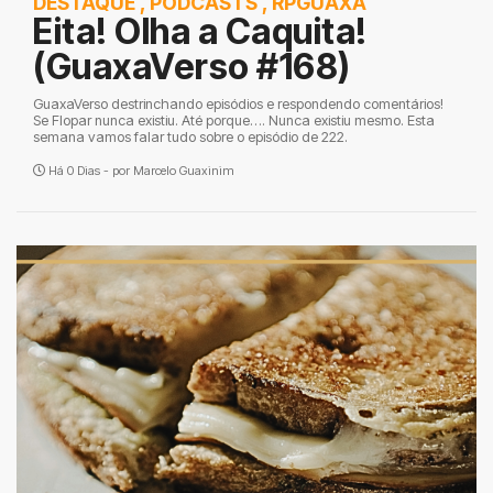
DESTAQUE
,
PODCASTS
,
RPGUAXA
Eita! Olha a Caquita!
(GuaxaVerso #168)
GuaxaVerso destrinchando episódios e respondendo comentários!
Se Flopar nunca existiu. Até porque…. Nunca existiu mesmo. Esta
semana vamos falar tudo sobre o episódio de 222.
Há 0 Dias - por
Marcelo Guaxinim