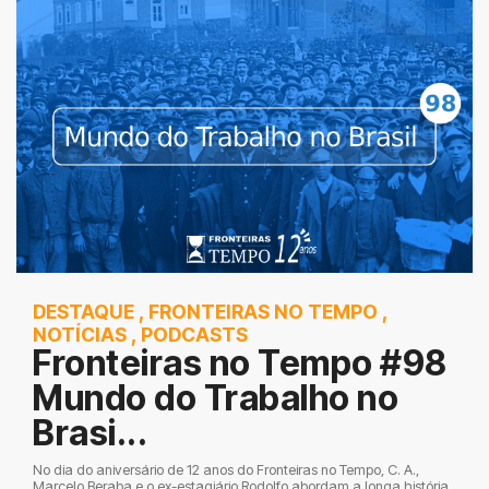
DESTAQUE
,
FRONTEIRAS NO TEMPO
,
NOTÍCIAS
,
PODCASTS
Fronteiras no Tempo #98
Mundo do Trabalho no
Brasi...
No dia do aniversário de 12 anos do Fronteiras no Tempo, C. A.,
Marcelo Beraba e o ex-estagiário Rodolfo abordam a longa história