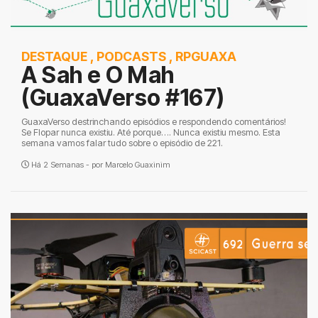
DESTAQUE
,
PODCASTS
,
RPGUAXA
A Sah e O Mah
(GuaxaVerso #167)
GuaxaVerso destrinchando episódios e respondendo comentários!
Se Flopar nunca existiu. Até porque…. Nunca existiu mesmo. Esta
semana vamos falar tudo sobre o episódio de 221.
Há 2 Semanas - por
Marcelo Guaxinim