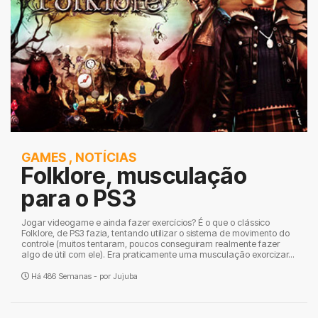
GAMES
,
NOTÍCIAS
Folklore, musculação
para o PS3
Jogar videogame e ainda fazer exercícios? É o que o clássico
Folklore, de PS3 fazia, tentando utilizar o sistema de movimento do
controle (muitos tentaram, poucos conseguiram realmente fazer
algo de útil com ele). Era praticamente uma musculação exorcizar...
Há 486 Semanas - por
Jujuba