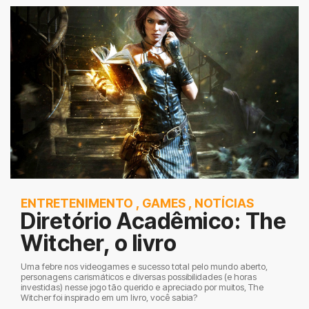
ENTRETENIMENTO
,
GAMES
,
NOTÍCIAS
Diretório Acadêmico: The
Witcher, o livro
Uma febre nos videogames e sucesso total pelo mundo aberto,
personagens carismáticos e diversas possibilidades (e horas
investidas) nesse jogo tão querido e apreciado por muitos, The
Witcher foi inspirado em um livro, você sabia?