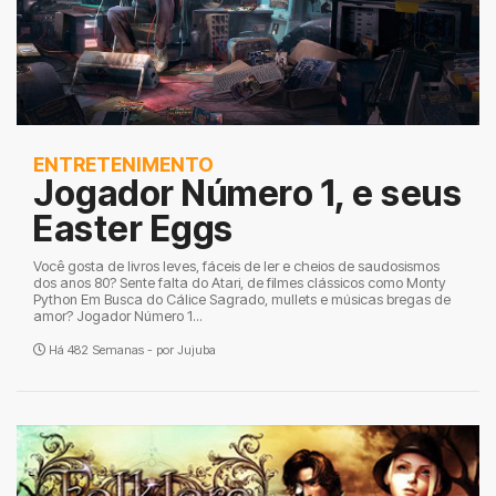
ENTRETENIMENTO
Jogador Número 1, e seus
Easter Eggs
Você gosta de livros leves, fáceis de ler e cheios de saudosismos
dos anos 80? Sente falta do Atari, de filmes clássicos como Monty
Python Em Busca do Cálice Sagrado, mullets e músicas bregas de
amor? Jogador Número 1...
Há 482 Semanas - por
Jujuba