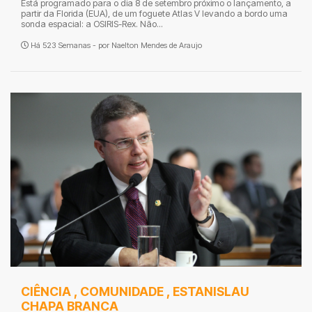
Está programado para o dia 8 de setembro próximo o lançamento, a
partir da Florida (EUA), de um foguete Atlas V levando a bordo uma
sonda espacial: a OSIRIS-Rex. Não...
Há 523 Semanas - por
Naelton Mendes de Araujo
CIÊNCIA
,
COMUNIDADE
,
ESTANISLAU
CHAPA BRANCA