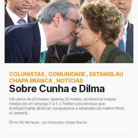
COLUNISTAS
,
COMUNIDADE
,
ESTANISLAU
CHAPA BRANCA
,
NOTÍCIAS
Sobre Cunha e Dilma
Há cerca de 20 meses, apenas 20 meses, lambíamos nossas
feridas de um amargo 7 a 1; o Twitter conclamava que
#JeSuisCharlie; Birdman conquistava a estatueta de melhor filme;
e Leonard...
Há 516 Semanas - por
Estanislau Chapa Branca