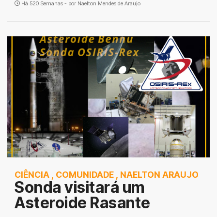
Há 520 Semanas - por
Naelton Mendes de Araujo
CIÊNCIA
,
COMUNIDADE
,
NAELTON ARAUJO
Sonda visitará um
Asteroide Rasante