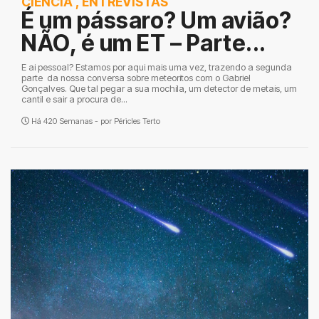
CIÊNCIA
,
ENTREVISTAS
É um pássaro? Um avião?
NÃO, é um ET – Parte...
E ai pessoal? Estamos por aqui mais uma vez, trazendo a segunda
parte da nossa conversa sobre meteoritos com o Gabriel
Gonçalves. Que tal pegar a sua mochila, um detector de metais, um
cantil e sair a procura de...
Há 420 Semanas - por
Péricles Terto