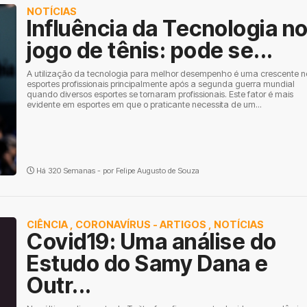
NOTÍCIAS
Influência da Tecnologia n
jogo de tênis: pode se...
A utilização da tecnologia para melhor desempenho é uma crescente n
esportes profissionais principalmente após a segunda guerra mundial
quando diversos esportes se tornaram profissionais. Este fator é mais
evidente em esportes em que o praticante necessita de um...
Há 320 Semanas - por
Felipe Augusto de Souza
CIÊNCIA
,
CORONAVÍRUS - ARTIGOS
,
NOTÍCIAS
Covid19: Uma análise do
Estudo do Samy Dana e
Outr...