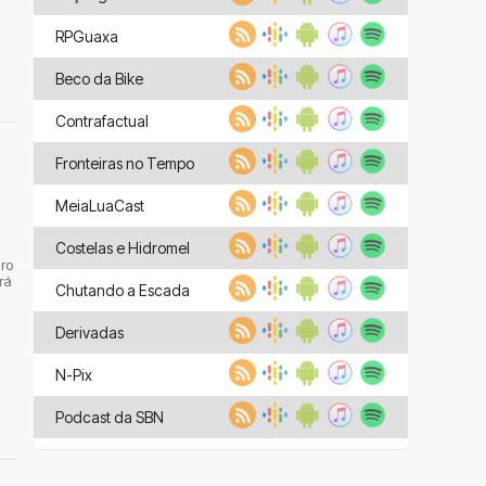
RPGuaxa
Beco da Bike
Contrafactual
Fronteiras no Tempo
MeiaLuaCast
Costelas e Hidromel
ro
rá
Chutando a Escada
Derivadas
N-Pix
Podcast da SBN