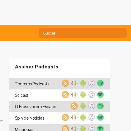
Assinar Podcasts
Todos os Podcasts
Scicast
e
O Brasil vai pro Espaço
Spin de Notícias
 um
Miçangas