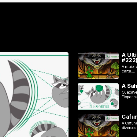
A Ult
#222
A maior 
carta....
A Sah
GuaxaVer
Flopar nu
Cafun
A Cafuné
diversos 