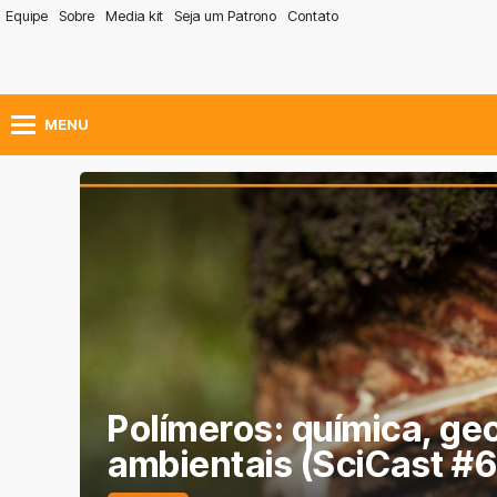
Equipe
Sobre
Media kit
Seja um Patrono
Contato
MENU
Polímeros: química, ge
ambientais (SciCast #