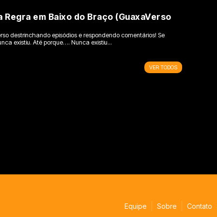
 Regra em Baixo do Braço (GuaxaVerso
)
so destrinchando episódios e respondendo comentários! Se
nca existiu. Até porque…. Nunca existiu...
VER TODOS
Equipe
Sobre
Contato