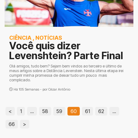
CIÊNCIA
,
NOTÍCIAS
Você quis dizer
Levenshtein? Parte Final
Olá amigos, tudo bem? Sejam bem vindos ao terceiro e último de
meus artigos sobre a Distância Levenstein. Nesta última etapa irei
cumprir minha promessa de deixar tudo um pouco mais
complicado.
Há 105 Semanas - por
Cézar Antônio
<
1
…
58
59
60
61
62
…
66
>