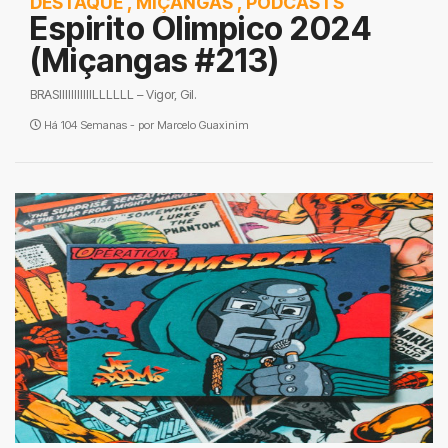
DESTAQUE
,
MIÇANGAS
,
PODCASTS
Espirito Olimpico 2024
(Miçangas #213)
BRASIIIIIIIIIIILLLLLL – Vigor, Gil.
Há 104 Semanas - por
Marcelo Guaxinim