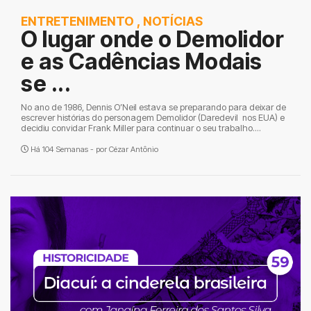
ENTRETENIMENTO
,
NOTÍCIAS
O lugar onde o Demolidor
e as Cadências Modais
se ...
No ano de 1986, Dennis O’Neil estava se preparando para deixar de
escrever histórias do personagem Demolidor (Daredevil nos EUA) e
decidiu convidar Frank Miller para continuar o seu trabalho....
Há 104 Semanas - por
Cézar Antônio