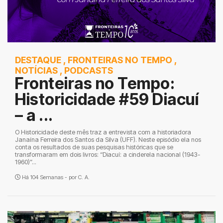
DESTAQUE
,
FRONTEIRAS NO TEMPO
,
NOTÍCIAS
,
PODCASTS
Fronteiras no Tempo:
Historicidade #59 Diacuí
– a ...
O Historicidade deste mês traz a entrevista com a historiadora
Janaína Ferreira dos Santos da Silva (UFF). Neste episódio ela nos
conta os resultados de suas pesquisas históricas que se
transformaram em dois livros: “Diacuí: a cinderela nacional (1943-
1960)”...
Há 104 Semanas - por
C. A.