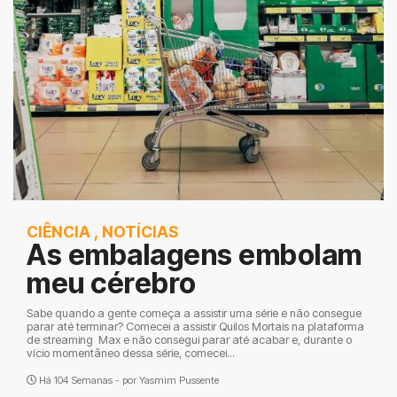
CIÊNCIA
,
NOTÍCIAS
As embalagens embolam
meu cérebro
Sabe quando a gente começa a assistir uma série e não consegue
parar até terminar? Comecei a assistir Quilos Mortais na plataforma
de streaming Max e não consegui parar até acabar e, durante o
vício momentâneo dessa série, comecei...
Há 104 Semanas - por
Yasmim Pussente