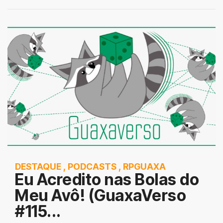
DESTAQUE
,
PODCASTS
,
RPGUAXA
Eu Acredito nas Bolas do
Meu Avô! (GuaxaVerso
#115...