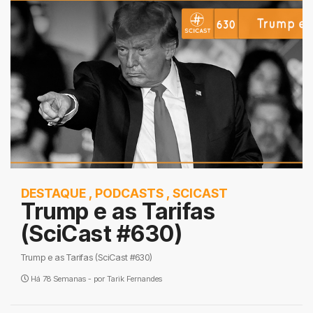
DESTAQUE
,
PODCASTS
,
SCICAST
Trump e as Tarifas
(SciCast #630)
Trump e as Tarifas (SciCast #630)
Há 78 Semanas - por
Tarik Fernandes