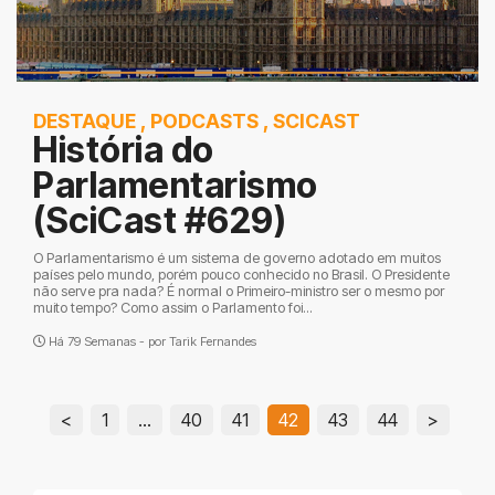
DESTAQUE
,
PODCASTS
,
SCICAST
História do
Parlamentarismo
(SciCast #629)
O Parlamentarismo é um sistema de governo adotado em muitos
países pelo mundo, porém pouco conhecido no Brasil. O Presidente
não serve pra nada? É normal o Primeiro-ministro ser o mesmo por
muito tempo? Como assim o Parlamento foi...
Há 79 Semanas - por
Tarik Fernandes
<
1
…
40
41
42
43
44
>