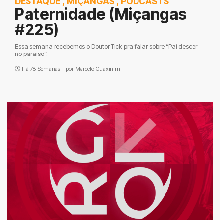
DESTAQUE
,
MIÇANGAS
,
PODCASTS
Paternidade (Miçangas
#225)
Essa semana recebemos o Doutor Tick pra falar sobre “Pai descer
no paraíso”.
Há 78 Semanas - por
Marcelo Guaxinim