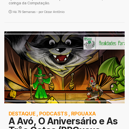
coringa da Computação.
Há 79 Semanas - por
Cézar Antônio
DESTAQUE
,
PODCASTS
,
RPGUAXA
A Avó, O Aniversário e As