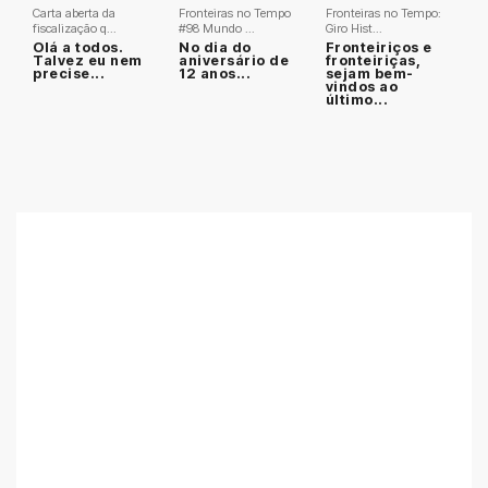
Carta aberta da
Fronteiras no Tempo
Fronteiras no Tempo:
fiscalização q...
#98 Mundo ...
Giro Hist...
Olá a todos.
No dia do
Fronteiriços e
Talvez eu nem
aniversário de
fronteiriças,
precise...
12 anos...
sejam bem-
vindos ao
último...