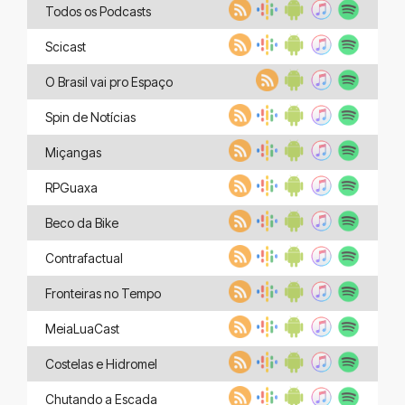
Todos os Podcasts
Scicast
O Brasil vai pro Espaço
Spin de Notícias
Miçangas
RPGuaxa
Beco da Bike
Contrafactual
Fronteiras no Tempo
MeiaLuaCast
Costelas e Hidromel
Chutando a Escada