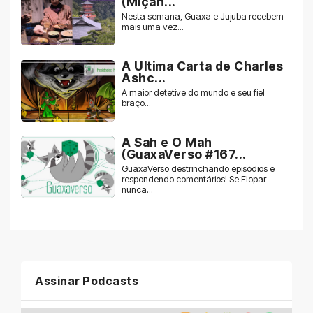
(Miçan...
Nesta semana, Guaxa e Jujuba recebem
mais uma vez...
A Ultima Carta de Charles
Ashc...
A maior detetive do mundo e seu fiel
braço...
A Sah e O Mah
(GuaxaVerso #167...
GuaxaVerso destrinchando episódios e
respondendo comentários! Se Flopar
nunca...
Assinar Podcasts