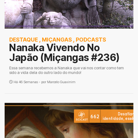
DESTAQUE
,
MIÇANGAS
,
PODCASTS
Nanaka Vivendo No
Japão (Miçangas #236)
Essa semana recebemos a Nanaka que vai nos contar como tem
sido a vida dela do outro lado do mundo!
Há 46 Semanas - por
Marcelo Guaxinim