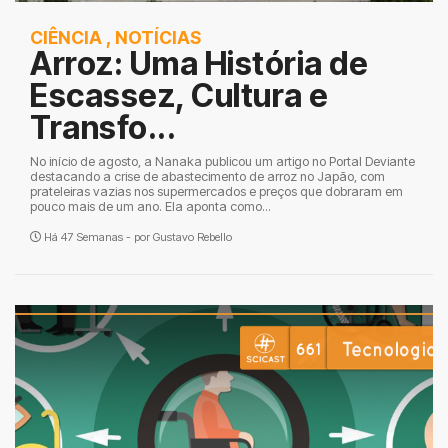
CIÊNCIA
,
NOTÍCIAS
Arroz: Uma História de
Escassez, Cultura e
Transfo...
No início de agosto, a Nanaka publicou um artigo no Portal Deviante
destacando a crise de abastecimento de arroz no Japão, com
prateleiras vazias nos supermercados e preços que dobraram em
pouco mais de um ano. Ela aponta como...
Há 47 Semanas - por
Gustavo Rebello