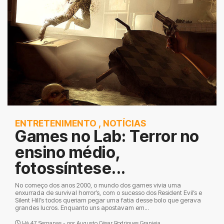
ENTRETENIMENTO
,
NOTÍCIAS
Games no Lab: Terror no
ensino médio,
fotossíntese...
No começo dos anos 2000, o mundo dos games vivia uma
enxurrada de survival horror’s, com o sucesso dos Resident Evil’s e
Silent Hill’s todos queriam pegar uma fatia desse bolo que gerava
grandes lucros. Enquanto uns apostavam em...
Há 47 Semanas - por
Augusto César Rodrigues Granjeia