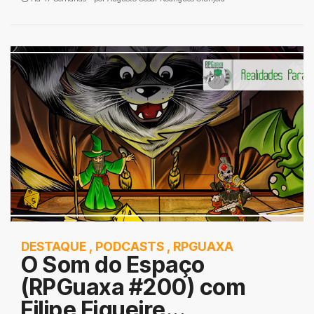
DESTAQUE
,
PODCASTS
,
RPGUAXA
O Som do Espaço
(RPGuaxa #200) com
Filipe Figueire...