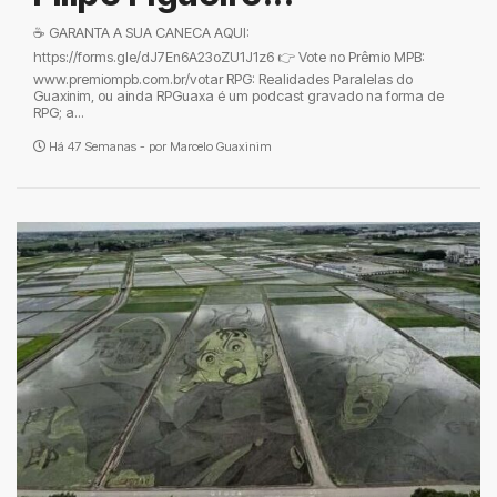
☕ GARANTA A SUA CANECA AQUI:
https://forms.gle/dJ7En6A23oZU1J1z6 👉 Vote no Prêmio MPB:
www.premiompb.com.br/votar RPG: Realidades Paralelas do
Guaxinim, ou ainda RPGuaxa é um podcast gravado na forma de
RPG; a...
Há 47 Semanas - por
Marcelo Guaxinim