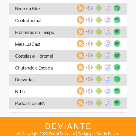
Beco da Bike
Contrafactual
Fronteiras no Tempo
MeiaLuaCast
Costelas e Hidromel
Chutando a Escada
Derivadas
N-Pix
Podcast da SBN
© Copyright 2022 Portal Deviante | Design por Danilo Pastor