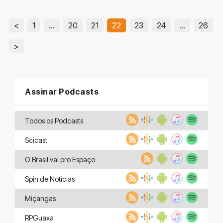
<
1
…
20
21
22
23
24
…
26
>
Assinar Podcasts
Todos os Podcasts
Scicast
O Brasil vai pro Espaço
Spin de Notícias
Miçangas
RPGuaxa