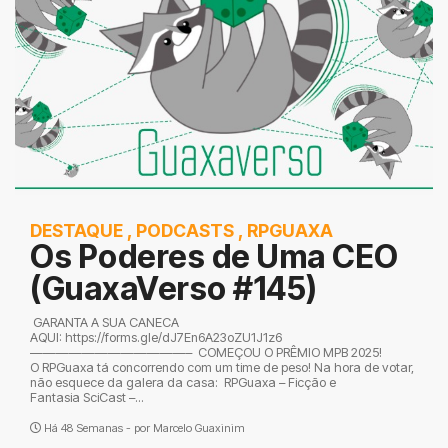
DESTAQUE
,
PODCASTS
,
RPGUAXA
Os Poderes de Uma CEO
(GuaxaVerso #145)
GARANTA A SUA CANECA
AQUI: https://forms.gle/dJ7En6A23oZU1J1z6
————————————– COMEÇOU O PRÊMIO MPB 2025!
O RPGuaxa tá concorrendo com um time de peso! Na hora de votar,
não esquece da galera da casa: RPGuaxa – Ficção e
Fantasia SciCast –...
Há 48 Semanas - por
Marcelo Guaxinim