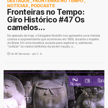
DESTAQUE
,
FRONTEIRAS NO TEMPO
,
NOTÍCIAS
,
PODCASTS
Fronteiras no Tempo:
Giro Histórico #47 Os
camelos...
No episódio de hoje, o Estagiário Rodolfo nos apresenta uma história
curiosa e surpreendente que aconteceu em 1859, durante o Império
do Brasil. Em uma iniciativa ousada para explorar e, sobretudo,
“civilizar” os vastos territórios da jovem nação, o...
Há 46 Semanas - por
C. A.